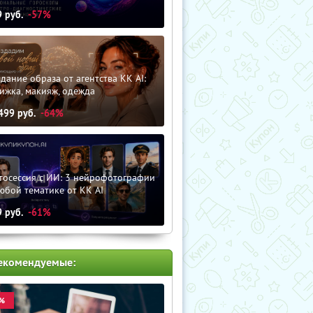
9
руб.
-57%
дание образа от агентства KK AI:
ижка, макияж, одежда
499
руб.
-64%
тосессия с ИИ: 3 нейрофотографии
юбой тематике от KK AI
9
руб.
-61%
екомендуемые:
%