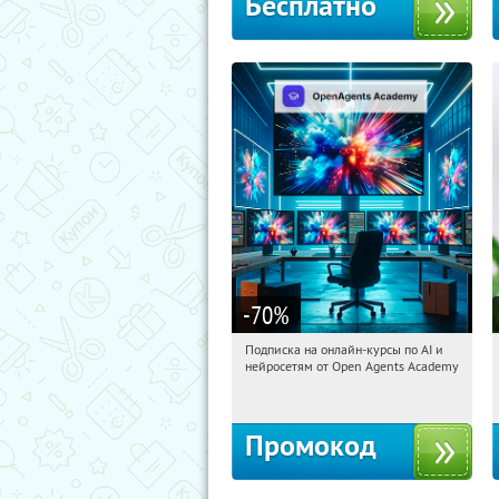
Бесплатно
-70
%
Подписка на онлайн-курсы по AI и
15:14:53
Получили:
18
нейросетям от Open Agents Academy
Россия
Промокод