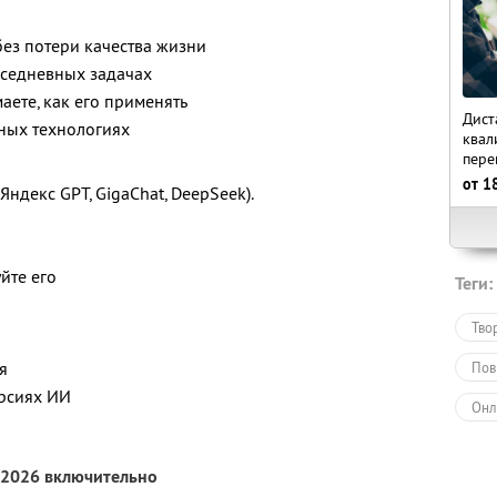
без потери качества жизни
вседневных задачах
аете, как его применять
Дист
жных технологиях
квал
пере
от
1
Яндекс GPT, GigaChat, DeepSeek).
йте его
Теги:
Тво
я
Пов
ерсиях ИИ
Онл
Обу
 2026 включительно