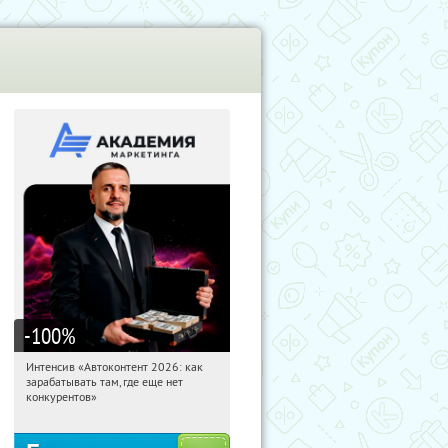
-100
%
Интенсив «Автоконтент 2026: как
15:14:53
Получили:
4
зарабатывать там, где еще нет
Россия
конкурентов»