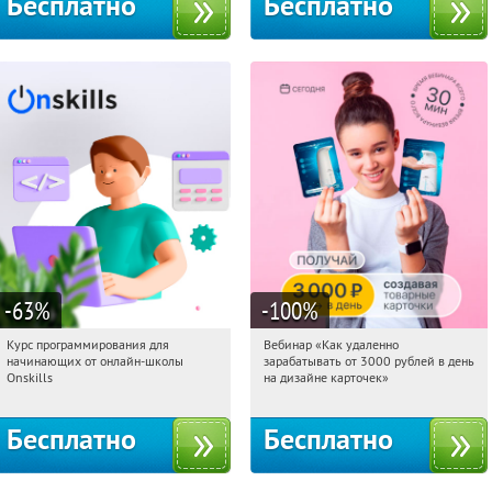
Бесплатно
Бесплатно
-63
%
-100
%
Курс программирования для
Вебинар «Как удаленно
15:14:53
Получили:
4
15:14:53
Получили:
48
начинающих от онлайн-школы
зарабатывать от 3000 рублей в день
Россия
Россия
Onskills
на дизайне карточек»
Бесплатно
Бесплатно