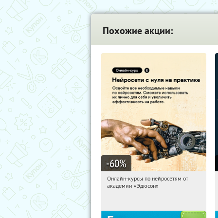
Похожие акции:
-60
%
Онлайн-курсы по нейросетям от
15:14:53
Получили:
6
академии «Эдюсон»
Москва