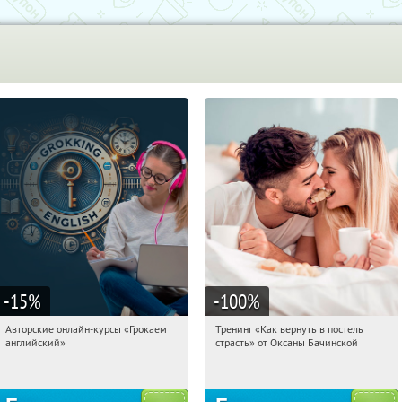
-15
%
-100
%
Авторские онлайн-курсы «Грокаем
Тренинг «Как вернуть в постель
15:14:53
Получили:
4
15:14:53
Получили:
16
английский»
страсть» от Оксаны Бачинской
Россия
Россия