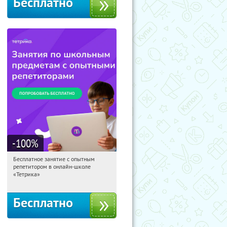
Бесплатно
-100
%
Бесплатное занятие с опытным
15:14:53
Получили:
2
репетитором в онлайн-школе
Москва, Россия
«Тетрика»
Бесплатно