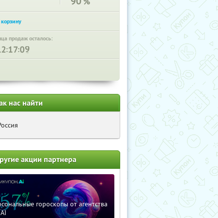
90
%
нца продаж осталось:
:
:
ак нас найти
Россия
ругие акции партнера
сональные гороскопы от агентства
AI