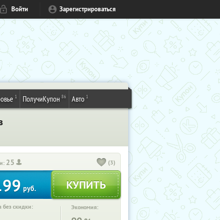
Войти
Зарегистрироваться
1
86
1
овье
ПолучиКупон
Авто
в
25
(3)
и:
199
руб.
 без скидки:
Экономия: