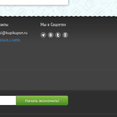
такты
Мы в Соцсетях
si@kupikupon.ru
аться с нами