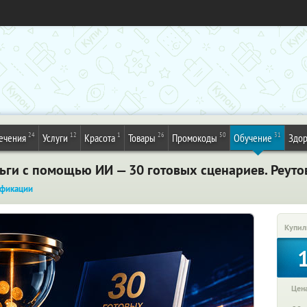
24
12
1
26
50
31
ечения
Услуги
Красота
Товары
Промокоды
Обучение
Здор
ьги с помощью ИИ — 30 готовых сценариев. Реуто
фикации
Купил
Цена