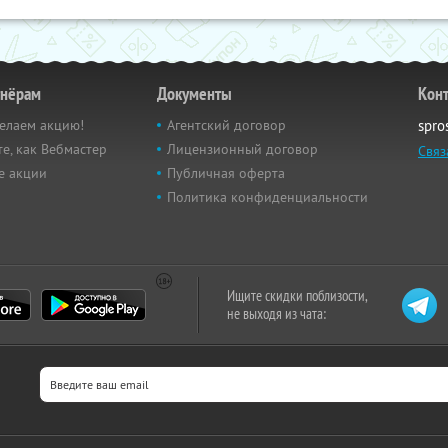
тнёрам
Документы
Кон
елаем акцию!
Агентский договор
spro
е, как Вебмастер
Лицензионный договор
Связ
е акции
Публичная оферта
Политика конфиденциальности
Ищите скидки поблизости,
не выходя из чата: