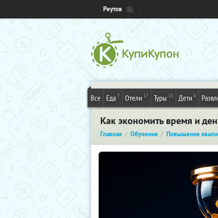
Реутов
7
17
13
6
Все
Еда
Отели
Туры
Дети
Развл
Как экономить время и ден
Главная
Обучение
Повышение квали