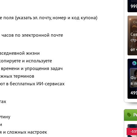
99
поля (указать эл. почту, номер и код купона)
»
Соз
8 часов по электронной почте
стр
от
овседневной жизни
опируете и используете
, времени и упрощения задач
ожных терминов
Фо
в л
ют в бесплатных ИИ-сервисах
49
гах
Р
утину
и
я и сложных настроек
-53