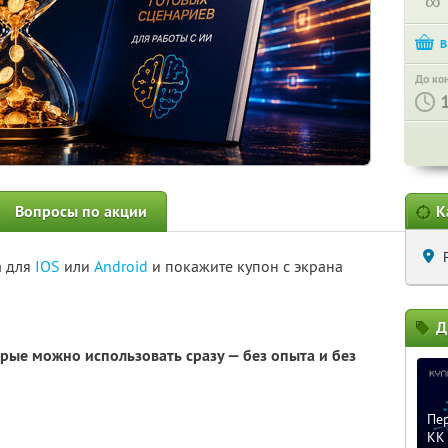
∞
До ко
Вопросы по акции
К
а для
IOS
или
Android
и покажите купон с экрана
Д
орые можно использовать сразу — без опыта и без
Пер
KK 