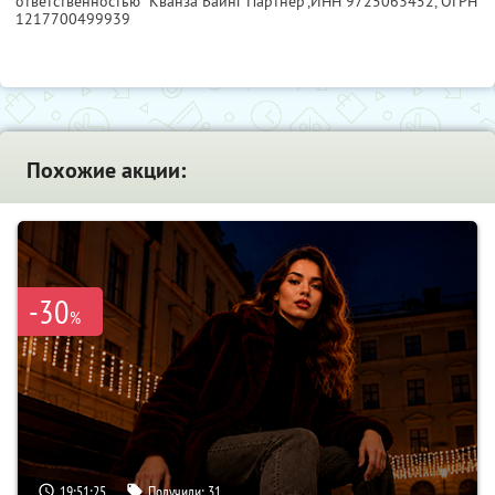
ответственностью "Кванза Баинг Партнер",
ИНН 9725063452
, ОГРН
1217700499939
Похожие акции:
-30
%
19:51:24
Получили:
31