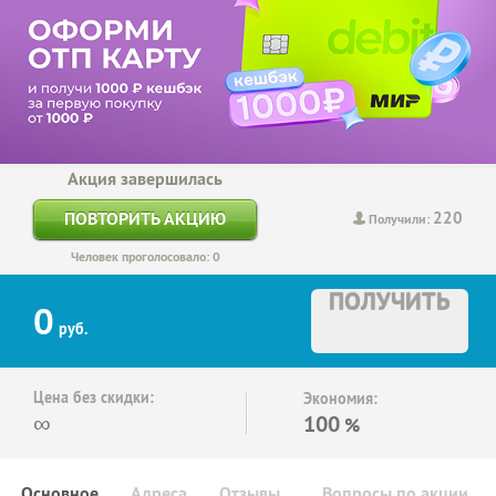
Акция завершилась
220
ПОВТОРИТЬ АКЦИЮ
Получили:
Человек проголосовало: 0
ПОЛУЧИТЬ
0
руб.
Цена без скидки:
Экономия:
∞
100
%
Основное
Адреса
Отзывы
Вопросы по акции