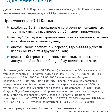
ПОДРОБНЕЕ О КАРТЕ
Дебетовая «ОТП Карта»: получайте кешбэк до 10% на покупки с
возможностью вернуть до 3000р. каждый месяц.
Преимущества «ОТП Карты»:
кешбэк до 10% на популярные категории для ежедневных
трат и покупки от партнеров в мобильном приложении;
доход 12% годовых: храните деньги на накопительном счете
и зарабатывайте каждый день;
обслуживание бесплатно и переводы до 500000 р./месяц
через СБП клиентам других банков;
привычный сервис: мгновенные переводы, приложение
доступно в App Store и Google Play, поддержка в чате.
Расчетная дебетовая карта «ОТП Карта» (далее — карта). Обслуживание по
тарифному плану «ОТП Карта». Акция «Кэшбэк 100% — 1000р. за 1000р.»
проводится с 15.04.2026 по 31.05.2026 включительно. Для участия
необходимо с 15.04.2026 по 31.05.2026 впервые заключить договор о
предоставлении и обслуживании карты и совершить покупку от 1000р. в
течение 30 календарных дней с даты заключения договора. Кешбэк = 1000
бонусов. Подробные сведения об организаторе акции, правилах проведения,
количестве призов, сроках, месте и порядке их получения на сайте
www.otpbank.ru. АО «ОТП БАНК», ОГРН 1027739176563, лицензия ЦБ РФ №
2766 от 27.11.2014. Условия действительны на 15.04.2026. Реклама
Услуги предоставляет: Общество с ограниченной