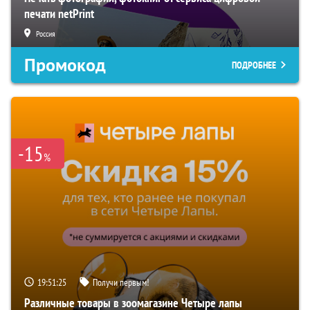
печати netPrint
Россия
Промокод
ПОДРОБНЕЕ
-15
%
19:51:24
Получи первым!
Различные товары в зоомагазине Четыре лапы