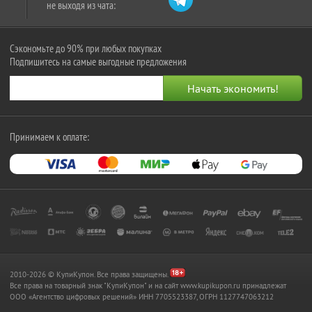
не выходя из чата:
Сэкономьте до 90% при любых покупках
Подпишитесь на самые выгодные предложения
Принимаем к оплате:
2010-2026 © КупиКупон. Все права защищены.
Все права на товарный знак "КупиКупон" и на сайт www.kupikupon.ru принадлежат
OOO «Агентство цифровых решений» ИНН 7705523387, ОГРН 1127747063212