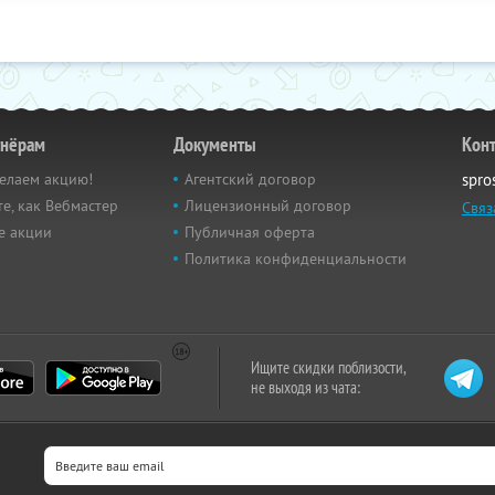
тнёрам
Документы
Кон
елаем акцию!
Агентский договор
spro
е, как Вебмастер
Лицензионный договор
Связ
е акции
Публичная оферта
Политика конфиденциальности
Ищите скидки поблизости,
не выходя из чата: