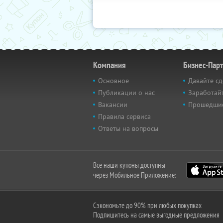
Компания
Бизнес-Пар
Основное
Давайте сд
Публикации о нас
Заработайт
Вакансии
Прошедши
Правила сервиса
Ответы на вопросы
Все наши купоны доступны
через Мобильное Приложение:
Сэкономьте до 90% при любых покупках
Подпишитесь на самые выгодные предложения