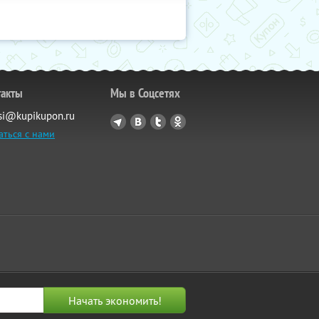
такты
Мы в Соцсетях
si@kupikupon.ru
аться с нами