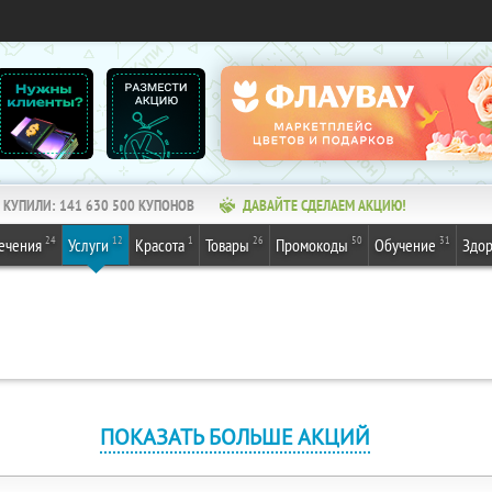
КУПИЛИ:
141 630 500
КУПОНОВ
ДАВАЙТЕ СДЕЛАЕМ АКЦИЮ!
24
12
1
26
50
31
ечения
Услуги
Красота
Товары
Промокоды
Обучение
Здор
ПОКАЗАТЬ БОЛЬШЕ АКЦИЙ