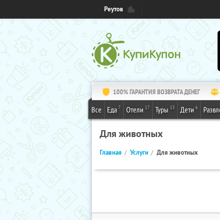
Реутов
100% ГАРАНТИЯ ВОЗВРАТА ДЕНЕГ
7
17
13
6
Все
Еда
Отели
Туры
Дети
Развл
Для животных
Главная
Услуги
Для животных