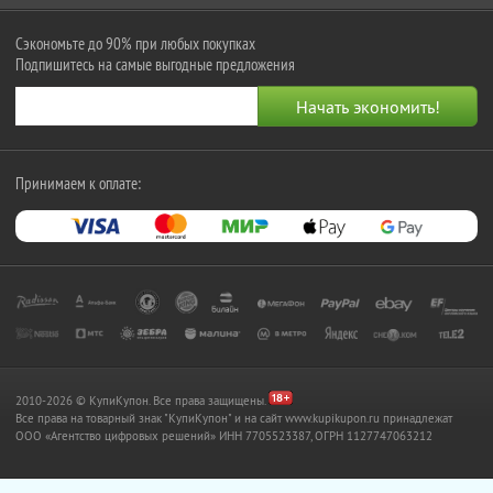
Сэкономьте до 90% при любых покупках
Подпишитесь на самые выгодные предложения
Принимаем к оплате:
2010-2026 © КупиКупон. Все права защищены.
Все права на товарный знак "КупиКупон" и на сайт www.kupikupon.ru принадлежат
OOO «Агентство цифровых решений» ИНН 7705523387, ОГРН 1127747063212