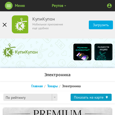
Меню
Реутов
КупиКупон
Мобильное приложение
Загрузить
ещё удобнее
Электроника
Главная
Товары
Электроника
Показать на карте
По рейтингу