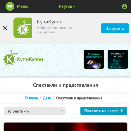
Меню
Реутов
КупиКупон
Мобильное приложение
Загрузить
ещё удобнее
Спектакли и представления
Главная
Дети
Спектакли и представления
Показать на карте
По рейтингу