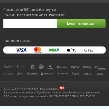
Сэкономьте до 90% при любых покупках
Подпишитесь на самые выгодные предложения
Принимаем к оплате:
2010-2026 © КупиКупон. Все права защищены.
Все права на товарный знак "КупиКупон" и на сайт www.kupikupon.ru принадлежат
OOO «Агентство цифровых решений» ИНН 7705523387, ОГРН 1127747063212