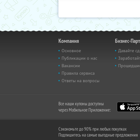
Компания
Бизнес-Пар
Основное
Давайте сд
Публикации о нас
Заработайт
Вакансии
Прошедши
Правила сервиса
Ответы на вопросы
Все наши купоны доступны
через Мобильное Приложение:
Сэкономьте до 90% при любых покупках
Подпишитесь на самые выгодные предложения