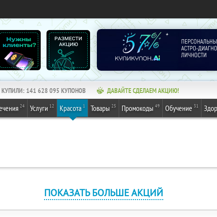
КУПИЛИ:
141 628 095
КУПОНОВ
ДАВАЙТЕ СДЕЛАЕМ АКЦИЮ!
24
12
1
25
49
31
ечения
Услуги
Красота
Товары
Промокоды
Обучение
Здор
ПОКАЗАТЬ БОЛЬШЕ АКЦИЙ