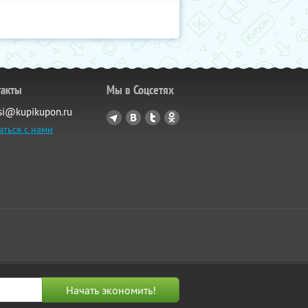
такты
Мы в Соцсетях
si@kupikupon.ru
аться с нами