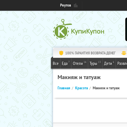
Реутов
100% ГАРАНТИЯ ВОЗВРАТА ДЕНЕГ
7
16
13
6
Все
Еда
Отели
Туры
Дети
Развл
Макияж и татуаж
Главная
Красота
Макияж и татуаж