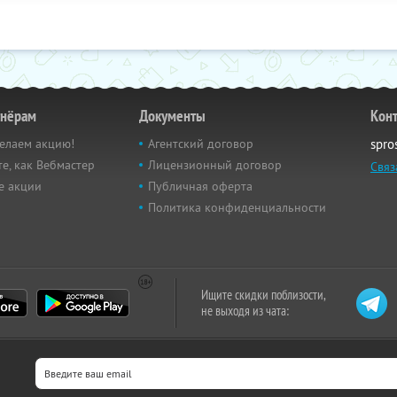
тнёрам
Документы
Кон
елаем акцию!
Агентский договор
spro
е, как Вебмастер
Лицензионный договор
Связ
е акции
Публичная оферта
Политика конфиденциальности
Ищите скидки поблизости,
не выходя из чата: