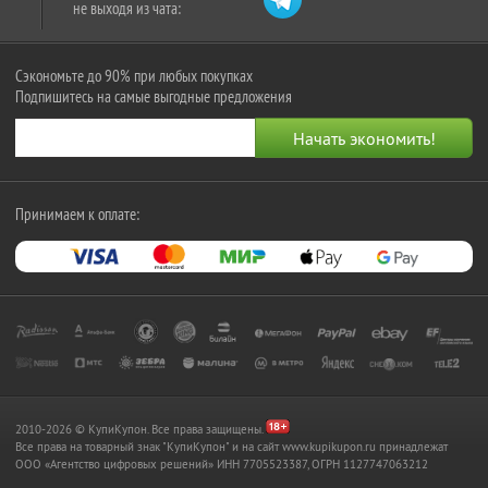
не выходя из чата:
Сэкономьте до 90% при любых покупках
Подпишитесь на самые выгодные предложения
Принимаем к оплате:
2010-2026 © КупиКупон. Все права защищены.
Все права на товарный знак "КупиКупон" и на сайт www.kupikupon.ru принадлежат
OOO «Агентство цифровых решений» ИНН 7705523387, ОГРН 1127747063212