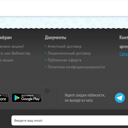
тнёрам
Документы
Кон
елаем акцию!
Агентский договор
spro
е, как Вебмастер
Лицензионный договор
Связ
е акции
Публичная оферта
Политика конфиденциальности
Ищите скидки поблизости,
не выходя из чата: