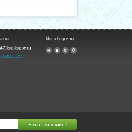
такты
Мы в Соцсетях
si@kupikupon.ru
аться с нами