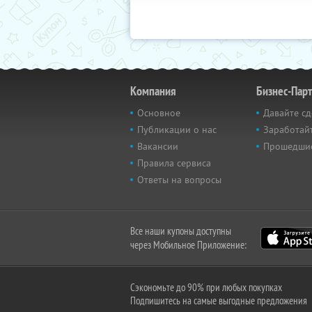
Компания
Бизнес-Пар
Основное
Давайте сд
Публикации о нас
Заработайт
Вакансии
Прошедши
Правила сервиса
Ответы на вопросы
Все наши купоны доступны
через Мобильное Приложение:
Сэкономьте до 90% при любых покупках
Подпишитесь на самые выгодные предложения