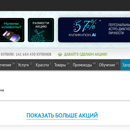
КУПИЛИ:
141 684 430
КУПОНОВ
ДАВАЙТЕ СДЕЛАЕМ АКЦИЮ!
24
12
1
26
49
31
ечения
Услуги
Красота
Товары
Промокоды
Обучение
Здор
ача
ПОКАЗАТЬ БОЛЬШЕ АКЦИЙ