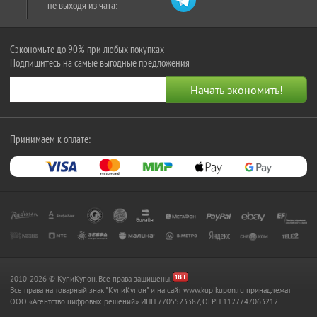
не выходя из чата:
Сэкономьте до 90% при любых покупках
Подпишитесь на самые выгодные предложения
Принимаем к оплате:
2010-2026 © КупиКупон. Все права защищены.
Все права на товарный знак "КупиКупон" и на сайт www.kupikupon.ru принадлежат
OOO «Агентство цифровых решений» ИНН 7705523387, ОГРН 1127747063212