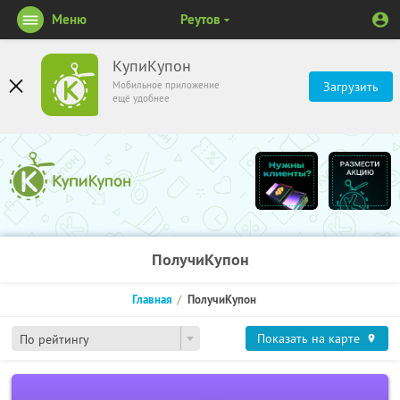
Меню
Реутов
КупиКупон
Мобильное приложение
Загрузить
ещё удобнее
ПолучиКупон
Главная
ПолучиКупон
Показать на карте
По рейтингу