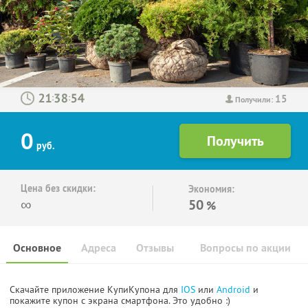
15
:
:
Получили:
0
руб.
Цена без скидки:
Экономия:
∞
50
%
Основное
Адреса
Отзывы
Вопросы по акции
Скачайте приложение КупиКупона для
IOS
или
Android
и
покажите купон с экрана смартфона. Это удобно :)