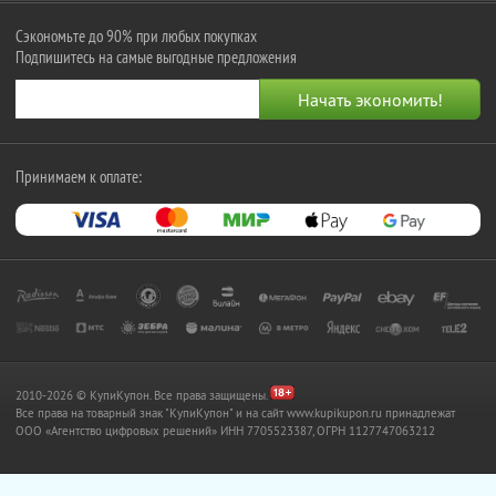
Сэкономьте до 90% при любых покупках
Подпишитесь на самые выгодные предложения
Принимаем к оплате:
2010-2026 © КупиКупон. Все права защищены.
Все права на товарный знак "КупиКупон" и на сайт www.kupikupon.ru принадлежат
OOO «Агентство цифровых решений» ИНН 7705523387, ОГРН 1127747063212