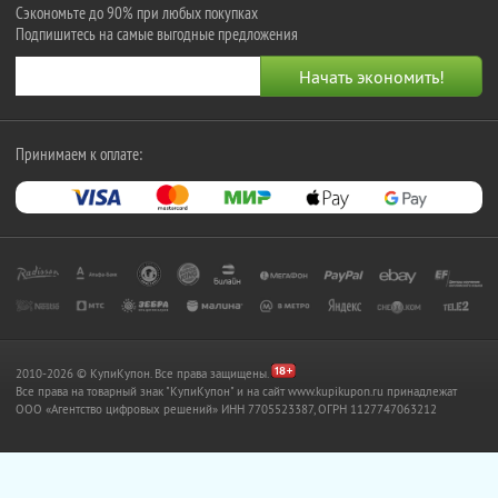
Сэкономьте до 90% при любых покупках
Подпишитесь на самые выгодные предложения
Принимаем к оплате:
2010-2026 © КупиКупон. Все права защищены.
Все права на товарный знак "КупиКупон" и на сайт www.kupikupon.ru принадлежат
OOO «Агентство цифровых решений» ИНН 7705523387, ОГРН 1127747063212