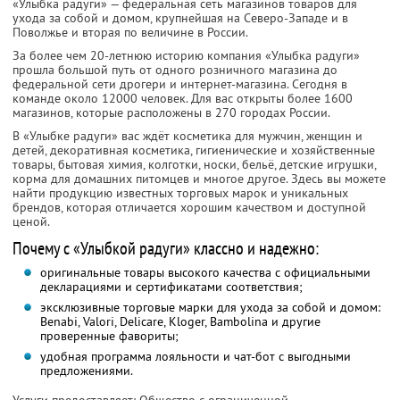
«Улыбка радуги» — федеральная сеть магазинов товаров для
ухода за собой и домом, крупнейшая на Северо-Западе и в
Поволжье и вторая по величине в России.
За более чем 20-летнюю историю компания «Улыбка радуги»
прошла большой путь от одного розничного магазина до
федеральной сети дрогери и интернет-магазина. Сегодня в
команде около 12000 человек. Для вас открыты более 1600
магазинов, которые расположены в 270 городах России.
В «Улыбке радуги» вас ждёт косметика для мужчин, женщин и
детей, декоративная косметика, гигиенические и хозяйственные
товары, бытовая химия, колготки, носки, бельё, детские игрушки,
корма для домашних питомцев и многое другое. Здесь вы можете
найти продукцию известных торговых марок и уникальных
брендов, которая отличается хорошим качеством и доступной
ценой.
Почему с «Улыбкой радуги» классно и надежно:
оригинальные товары высокого качества с официальными
декларациями и сертификатами соответствия;
эксклюзивные торговые марки для ухода за собой и домом:
Benabi, Valori, Delicare, Kloger, Bambolina и другие
проверенные фавориты;
удобная программа лояльности и чат-бот с выгодными
предложениями.