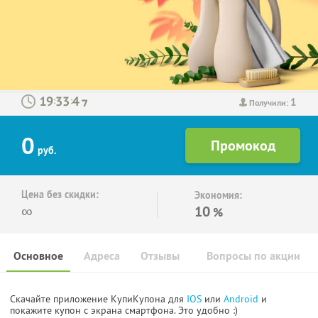
1
:
:
Получили:
0
руб.
Цена без скидки:
Экономия:
∞
10
%
Основное
Адреса
Отзывы
Вопросы по акции
Скачайте приложение КупиКупона для
IOS
или
Android
и
покажите купон с экрана смартфона. Это удобно :)