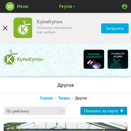
Меню
Реутов
КупиКупон
Мобильное приложение
Загрузить
ещё удобнее
Другое
Главная
Товары
Другое
Показать на карте
По рейтингу