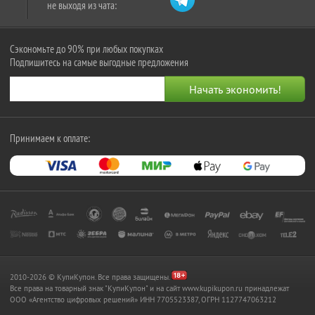
не выходя из чата:
Сэкономьте до 90% при любых покупках
Подпишитесь на самые выгодные предложения
Принимаем к оплате:
2010-2026 © КупиКупон. Все права защищены.
Все права на товарный знак "КупиКупон" и на сайт www.kupikupon.ru принадлежат
OOO «Агентство цифровых решений» ИНН 7705523387, ОГРН 1127747063212