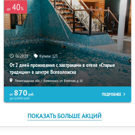
40
%
до
06:29:28
Купили:
123
От 2 дней проживания с завтраками в отеле «Старые
традиции» в центре Всеволожска
Ленинградская обл., г. Всеволожск, ул. Взлетная, д. 10
870
ПОДРОБНЕЕ
от
руб.
до
22800
руб.
ПОКАЗАТЬ БОЛЬШЕ АКЦИЙ