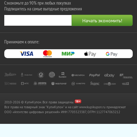
Сэкономьте до 90% при любых покупках
Подпишитесь на самые выгодные предложения
Принимаем к оплате:
2010-2026 © КупиКупон. Все права защищены.
Все права на товарный знак "КупиКупон" и на сайт www.kupikupon.ru принадлежат
OOO «Агентство цифровых решений» ИНН 7705523387, ОГРН 1127747063212