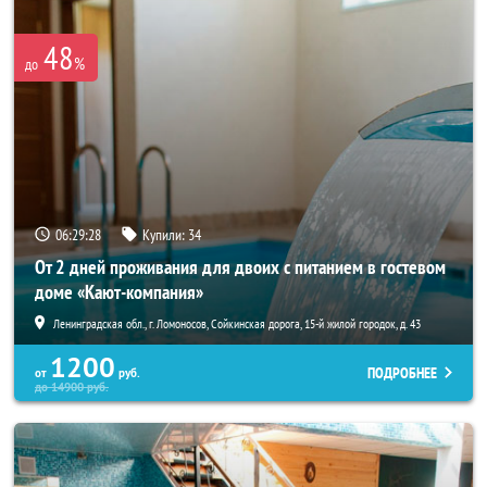
48
%
до
06:29:28
Купили:
34
От 2 дней проживания для двоих с питанием в гостевом
доме «Кают-компания»
Ленинградская обл., г. Ломоносов, Сойкинская дорога, 15-й жилой городок, д. 43
1200
ПОДРОБНЕЕ
от
руб.
до
14900
руб.