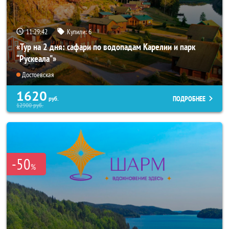
11:29:40
Купили:
6
«Тур на 2 дня: сафари по водопадам Карелии и парк
“Рускеала"»
Достоевская
1620
ПОДРОБНЕЕ
руб.
12900
руб.
-50
%