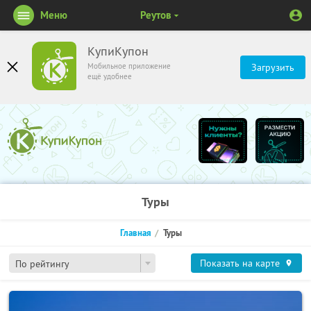
Меню
Реутов
КупиКупон
Мобильное приложение
Загрузить
ещё удобнее
Туры
Главная
Туры
Показать на карте
По рейтингу