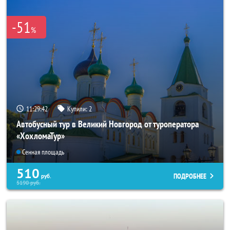
-51
%
11:29:40
Купили:
2
Автобусный тур в Великий Новгород от туроператора
«ХохломаТур»
Сенная площадь
510
ПОДРОБНЕЕ
руб.
5190
руб.