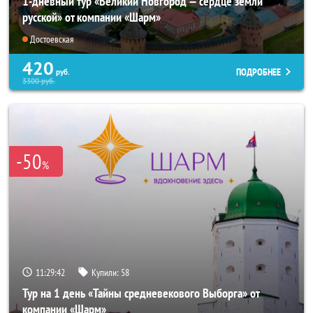
1-дневный тур «Великий Новгород — сердце земли
русской» от компании «Шарм»
Достоевская
420
ПОДРОБНЕЕ
руб.
3300
руб.
-50
%
11:29:40
Купили:
58
Тур на 1 день «Тайны средневекового Выборга» от
компании «Шарм»