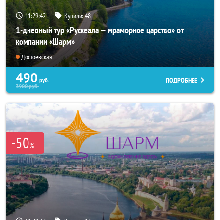
11:29:40
Купили:
48
1-дневный тур «Рускеала — мраморное царство» от
компании «Шарм»
Достоевская
490
ПОДРОБНЕЕ
руб.
3900
руб.
-50
%