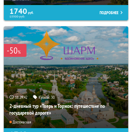
1740
ПОДРОБНЕЕ
руб.
13900
руб.
-50
%
11:29:40
Купили:
30
2-дневный тур «Тверь и Торжок: путешествие по
государевой дороге»
Достоевская