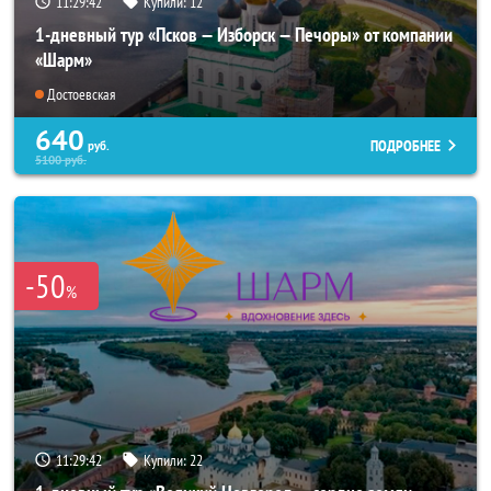
11:29:40
Купили:
12
1-дневный тур «Псков — Изборск — Печоры» от компании
«Шарм»
Достоевская
640
ПОДРОБНЕЕ
руб.
5100
руб.
-50
%
11:29:40
Купили:
22