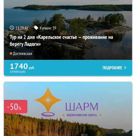
11:29:40
Купили:
39
Тур на 2 дня «Карельское счастье — проживание на
берегу Ладоги»
Достоевская
1740
ПОДРОБНЕЕ
руб.
13900
руб.
-50
%