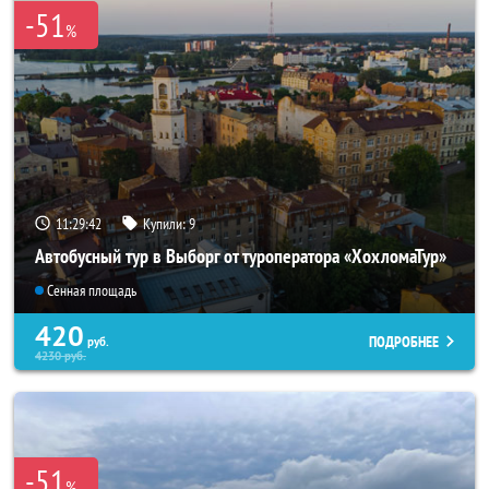
-51
%
11:29:40
Купили:
9
Автобусный тур в Выборг от туроператора «ХохломаТур»
Сенная площадь
420
ПОДРОБНЕЕ
руб.
4230
руб.
-51
%