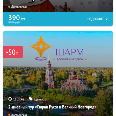
Достоевская
390
ПОДРОБНЕЕ
руб.
3100
руб.
-50
%
11:29:40
Купили:
8
2-дневный тур «Старая Русса и Великий Новгород»
Достоевская