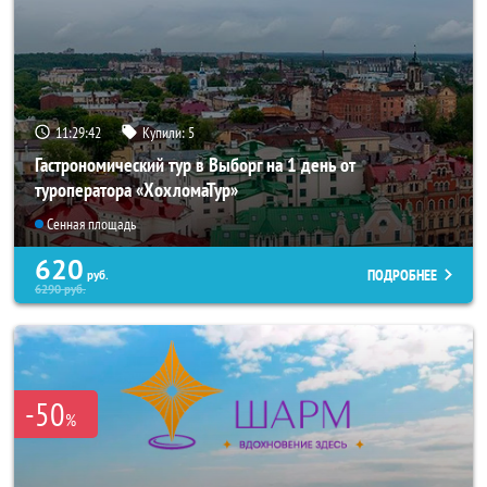
11:29:40
Купили:
5
Гастрономический тур в Выборг на 1 день от
туроператора «ХохломаТур»
Сенная площадь
620
ПОДРОБНЕЕ
руб.
6290
руб.
-50
%