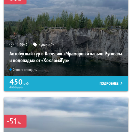
11:29:40
Купили:
24
Автобусный тур в Карелию «Мраморный каньон Рускеала
и водопады» от «ХохломаТур»
Сенная площадь
450
ПОДРОБНЕЕ
руб.
4550
руб.
-51
%