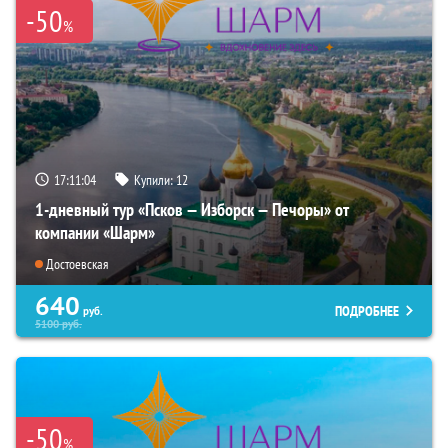
-50
%
17:11:03
Купили:
12
1-дневный тур «Псков — Изборск — Печоры» от
компании «Шарм»
Достоевская
640
ПОДРОБНЕЕ
руб.
5100
руб.
-50
%