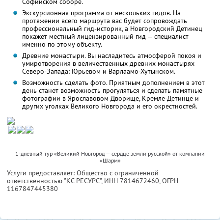
Софийском соборе.
Экскурсионная программа от нескольких гидов. На
протяжении всего маршрута вас будет сопровождать
профессиональный гид-историк, а Новгородский Детинец
покажет местный лицензированный гид — специалист
именно по этому объекту.
Древние монастыри. Вы насладитесь атмосферой покоя и
умиротворения в величественных древних монастырях
Северо-Запада: Юрьевом и Варлаамо-Хутынском.
Возможность сделать фото. Приятным дополнением в этот
день станет возможность прогуляться и сделать памятные
фотографии в Ярославовом Дворище, Кремле-Детинце и
других уголках Великого Новгорода и его окрестностей.
1-дневный тур «Великий Новгород — сердце земли русской» от компании
«Шарм»
Услуги предоставляет: Общество с ограниченной
ответственностью "КС РЕСУРС",
ИНН 7814672460
, ОГРН
1167847445380