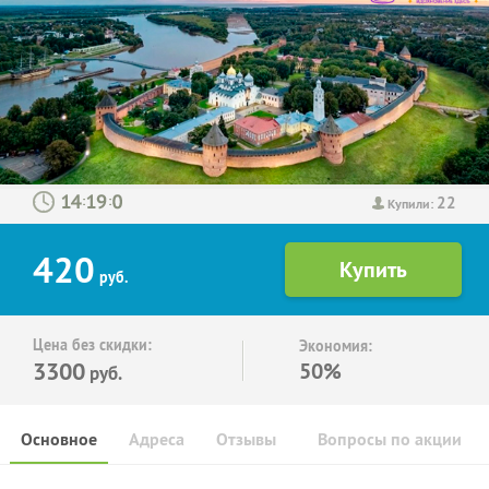
22
:
:
Купили:
420
руб.
Цена без скидки:
Экономия:
3300
50%
руб.
Основное
Адреса
Отзывы
Вопросы по акции