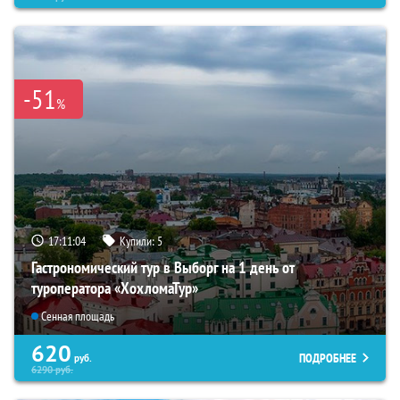
-51
%
17:11:03
Купили:
5
Гастрономический тур в Выборг на 1 день от
туроператора «ХохломаТур»
Сенная площадь
620
ПОДРОБНЕЕ
руб.
6290
руб.