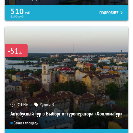
510
ПОДРОБНЕЕ
руб.
5190
руб.
-51
%
17:11:03
Купили:
9
Автобусный тур в Выборг от туроператора «ХохломаТур»
Сенная площадь