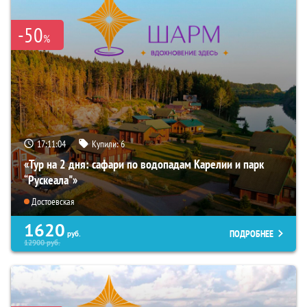
-50
%
17:11:03
Купили:
6
«Тур на 2 дня: сафари по водопадам Карелии и парк
“Рускеала"»
Достоевская
1620
ПОДРОБНЕЕ
руб.
12900
руб.