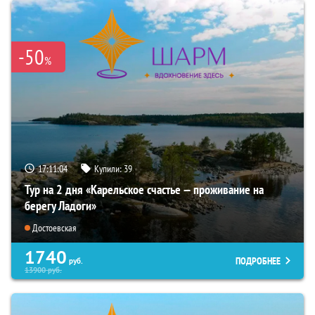
-50
%
17:11:03
Купили:
39
Тур на 2 дня «Карельское счастье — проживание на
берегу Ладоги»
Достоевская
1740
ПОДРОБНЕЕ
руб.
13900
руб.