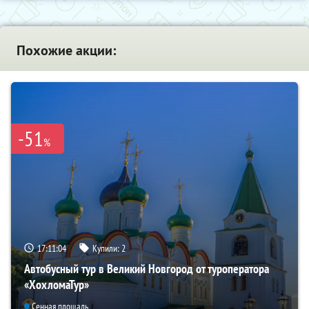
Похожие акции:
-51
%
17:11:03
Купили:
2
Автобусный тур в Великий Новгород от туроператора
«ХохломаТур»
Сенная площадь