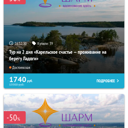
16:52:29
Купили:
39
Тур на 2 дня «Карельское счастье — проживание на
берегу Ладоги»
Достоевская
1740
ПОДРОБНЕЕ
руб.
13900
руб.
-50
%