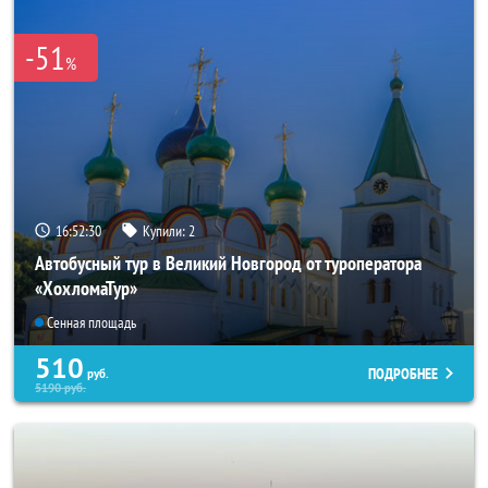
-51
%
16:52:29
Купили:
2
Автобусный тур в Великий Новгород от туроператора
«ХохломаТур»
Сенная площадь
510
ПОДРОБНЕЕ
руб.
5190
руб.