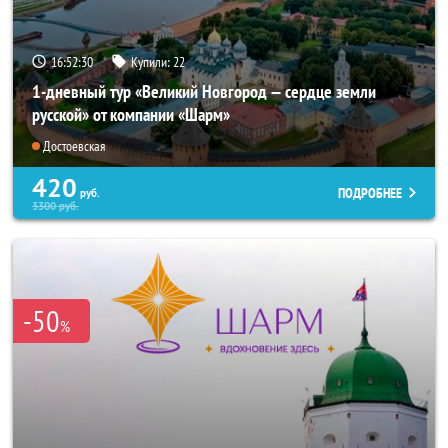
16:52:29
Купили:
22
1-дневный тур «Великий Новгород — сердце земли
русской» от компании «Шарм»
Достоевская
420
ПОДРОБНЕЕ
руб.
3300
руб.
-50
%