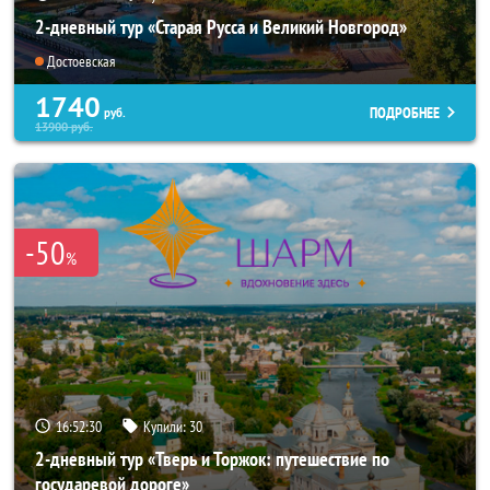
2-дневный тур «Старая Русса и Великий Новгород»
Достоевская
1740
ПОДРОБНЕЕ
руб.
13900
руб.
-50
%
16:52:29
Купили:
30
2-дневный тур «Тверь и Торжок: путешествие по
государевой дороге»