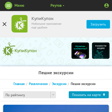
Меню
Реутов
КупиКупон
Мобильное приложение
Загрузить
ещё удобнее
Пешие экскурсии
Главная
Развлечения
Экскурсии
Пешие экскурсии
Показать на карте
По рейтингу