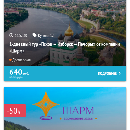
16:52:29
Купили:
12
1-дневный тур «Псков — Изборск — Печоры» от компании
«Шарм»
Достоевская
640
ПОДРОБНЕЕ
руб.
5100
руб.
-50
%