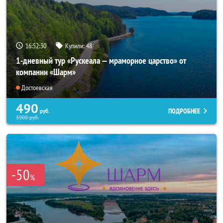
16:52:29
Купили:
48
1-дневный тур «Рускеала — мраморное царство» от
компании «Шарм»
Достоевская
490
ПОДРОБНЕЕ
руб.
3900
руб.
-50
%