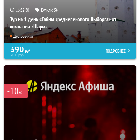
16:52:29
Купили:
58
Тур на 1 день «Тайны средневекового Выборга» от
компании «Шарм»
Достоевская
390
ПОДРОБНЕЕ
руб.
3100
руб.
-10
%