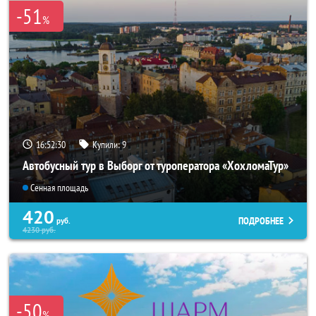
-51
%
16:52:29
Купили:
9
Автобусный тур в Выборг от туроператора «ХохломаТур»
Сенная площадь
420
ПОДРОБНЕЕ
руб.
4230
руб.
-50
%