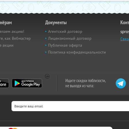
тнёрам
Документы
Кон
елаем акцию!
Агентский договор
spro
е, как Вебмастер
Лицензионный договор
Связ
е акции
Публичная оферта
Политика конфиденциальности
Ищите скидки поблизости,
не выходя из чата: