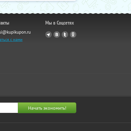
такты
Мы в Соцсетях
si@kupikupon.ru
аться с нами