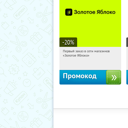
-20
%
Первый заказ в сети магазинов
08:48:51
Получи первым!
«Золотое Яблоко»
Россия
Промокод