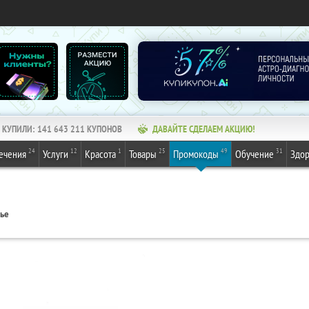
КУПИЛИ:
141 643 211
КУПОНОВ
ДАВАЙТЕ СДЕЛАЕМ АКЦИЮ!
24
12
1
25
49
31
ечения
Услуги
Красота
Товары
Промокоды
Обучение
Здор
вье