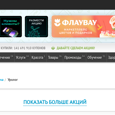
КУПИЛИ:
141 691 910
КУПОНОВ
ДАВАЙТЕ СДЕЛАЕМ АКЦИЮ!
24
14
1
26
54
31
ечения
Услуги
Красота
Товары
Промокоды
Обучение
Здор
ача
Уролог
ПОКАЗАТЬ БОЛЬШЕ АКЦИЙ