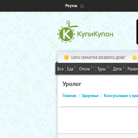
Реутов
100% ГАРАНТИЯ ВОЗВРАТА ДЕНЕГ
8
17
13
6
Все
Еда
Отели
Туры
Дети
Развл
Уролог
Главная
Здоровье
Консультации у вр