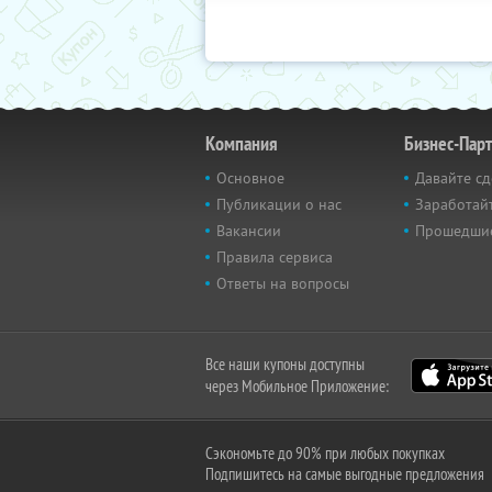
Компания
Бизнес-Пар
Основное
Давайте сд
Публикации о нас
Заработайт
Вакансии
Прошедши
Правила сервиса
Ответы на вопросы
Все наши купоны доступны
через Мобильное Приложение:
Сэкономьте до 90% при любых покупках
Подпишитесь на самые выгодные предложения