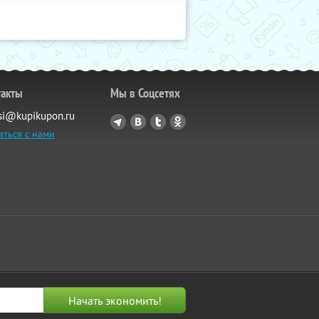
такты
Мы в Соцсетях
si@kupikupon.ru
аться с нами