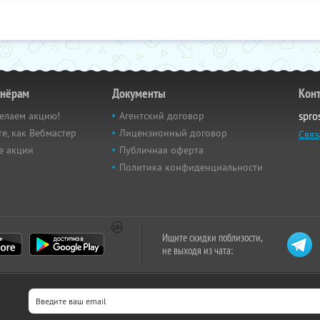
тнёрам
Документы
Кон
елаем акцию!
Агентский договор
spro
е, как Вебмастер
Лицензионный договор
Связ
е акции
Публичная оферта
Политика конфиденциальности
Ищите скидки поблизости,
не выходя из чата: