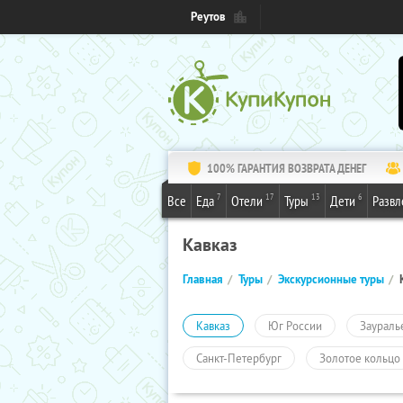
Реутов
100% ГАРАНТИЯ ВОЗВРАТА ДЕНЕГ
7
17
13
6
Все
Еда
Отели
Туры
Дети
Развл
Кавказ
Главная
Туры
Экскурсионные туры
Кавказ
Юг России
Заураль
Санкт-Петербург
Золотое кольцо