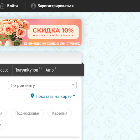
Войти
Зарегистрироваться
1
86
1
овье
ПолучиКупон
Авто
По рейтингу
Показать на карте
ия
Подмосковье
Карелия
к