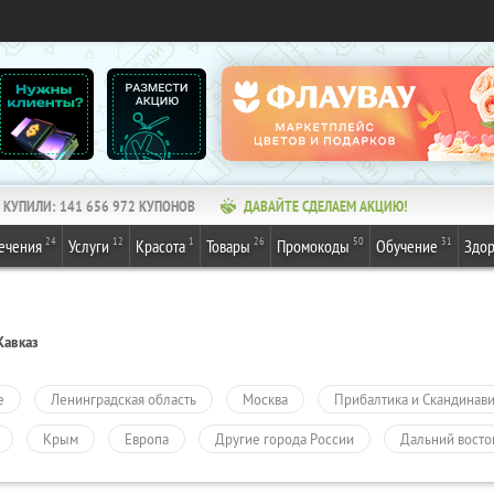
КУПИЛИ:
141 656 972
КУПОНОВ
ДАВАЙТЕ СДЕЛАЕМ АКЦИЮ!
24
12
1
26
50
31
ечения
Услуги
Красота
Товары
Промокоды
Обучение
Здор
Кавказ
е
Ленинградская область
Москва
Прибалтика и Скандинав
Крым
Европа
Другие города России
Дальний восто