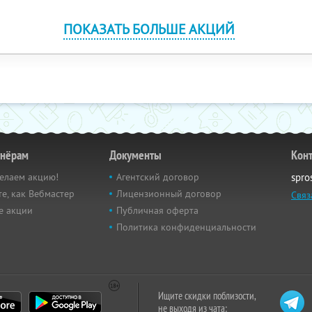
ПОКАЗАТЬ БОЛЬШЕ АКЦИЙ
тнёрам
Документы
Кон
елаем акцию!
Агентский договор
spro
е, как Вебмастер
Лицензионный договор
Связ
е акции
Публичная оферта
Политика конфиденциальности
Ищите скидки поблизости,
не выходя из чата: