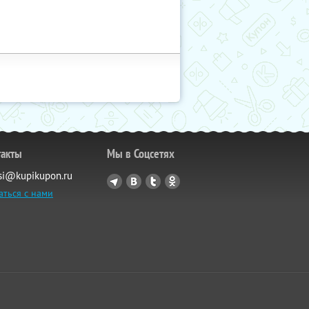
такты
Мы в Соцсетях
si@kupikupon.ru
аться с нами