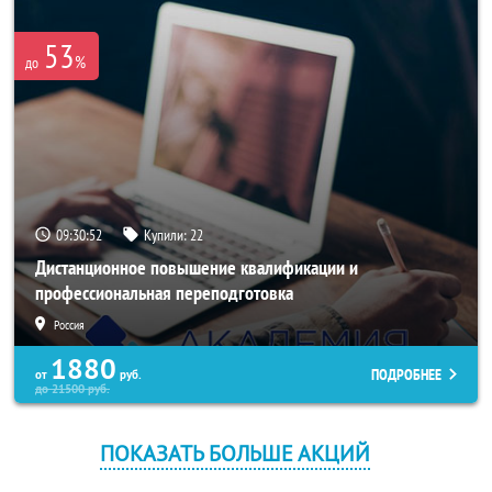
53
%
до
09:30:50
Купили:
22
Дистанционное повышение квалификации и
профессиональная переподготовка
Россия
1880
ПОДРОБНЕЕ
от
руб.
до
21500
руб.
ПОКАЗАТЬ БОЛЬШЕ АКЦИЙ