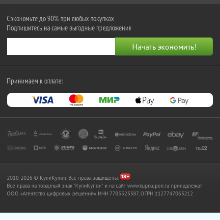
Сэкономьте до 90% при любых покупках
Подпишитесь на самые выгодные предложения
Принимаем к оплате:
2010-2026 © КупиКупон. Все права защищены.
Все права на товарный знак "КупиКупон" и на сайт www.kupikupon.ru принадлежат
OOO «Агентство цифровых решений» ИНН 7705523387, ОГРН 1127747063212