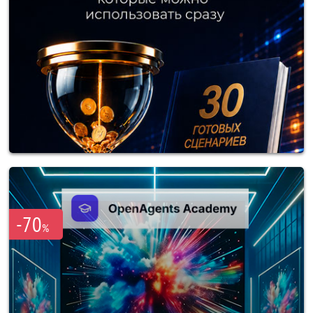
-70
%