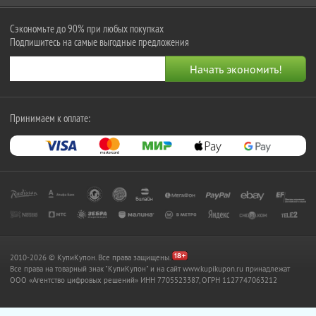
Сэкономьте до 90% при любых покупках
Подпишитесь на самые выгодные предложения
Принимаем к оплате:
2010-2026 © КупиКупон. Все права защищены.
Все права на товарный знак "КупиКупон" и на сайт www.kupikupon.ru принадлежат
OOO «Агентство цифровых решений» ИНН 7705523387, ОГРН 1127747063212