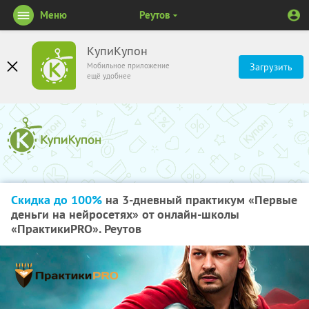
Меню
Реутов
КупиКупон
Мобильное приложение
Загрузить
ещё удобнее
Скидка до 100%
на 3-дневный практикум «Первые
деньги на нейросетях» от онлайн-школы
«ПрактикиPRO». Реутов