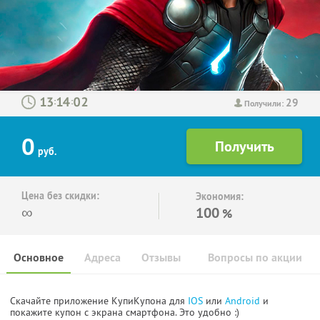
29
:
:
Получили:
0
руб.
Цена без скидки:
Экономия:
∞
100
%
Основное
Адреса
Отзывы
Вопросы по акции
Скачайте приложение КупиКупона для
IOS
или
Android
и
покажите купон с экрана смартфона. Это удобно :)