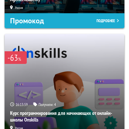
Россия
Промокод
ПОДРОБНЕЕ
-63
%
16:13:58
Получили:
4
Курс программирования для начинающих от онлайн-
школы Onskills
Россия