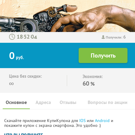
6
:
:
Получили:
0
руб.
Цена без скидки:
Экономия:
∞
60
%
Основное
Адреса
Отзывы
Вопросы по акции
Скачайте приложение КупиКупона для
IOS
или
Android
и
покажите купон с экрана смартфона. Это удобно :)