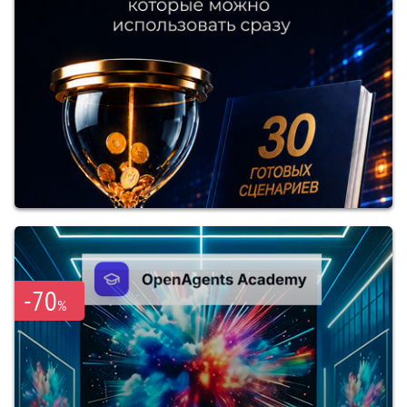
-70
%