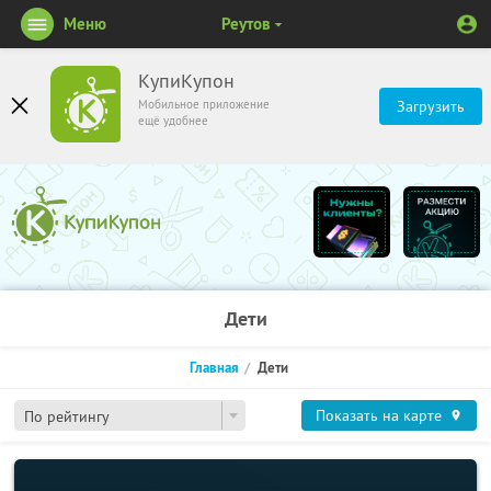
Меню
Реутов
КупиКупон
Мобильное приложение
Загрузить
ещё удобнее
Дети
Главная
Дети
Показать на карте
По рейтингу