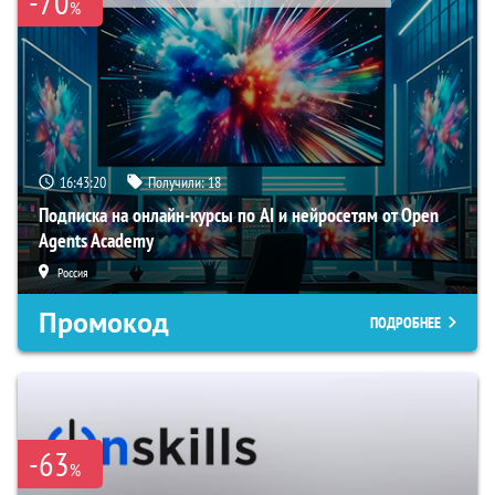
-70
%
16:43:19
Получили:
18
Подписка на онлайн-курсы по AI и нейросетям от Open
Agents Academy
Россия
Промокод
ПОДРОБНЕЕ
-63
%