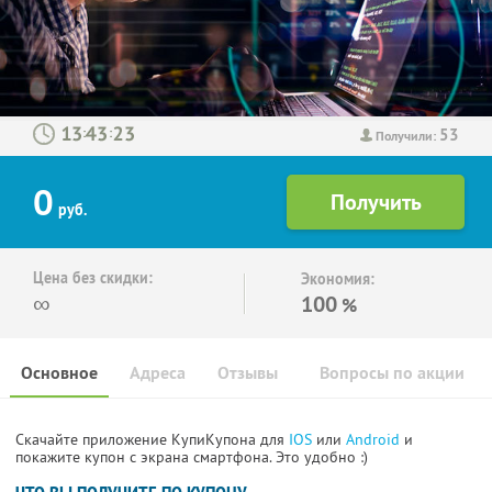
53
:
:
Получили:
0
руб.
Цена без скидки:
Экономия:
∞
100
%
Основное
Адреса
Отзывы
Вопросы по акции
Скачайте приложение КупиКупона для
IOS
или
Android
и
покажите купон с экрана смартфона. Это удобно :)