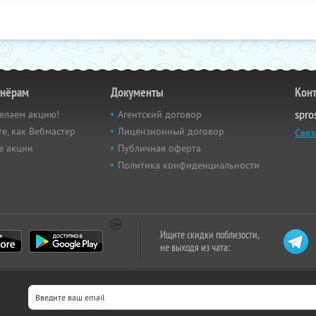
тнёрам
Документы
Кон
елаем акцию!
Агентский договор
spro
е, как Вебмастер
Лицензионный договор
Связ
е акции
Публичная оферта
Политика конфиденциальности
Ищите скидки поблизости,
не выходя из чата: