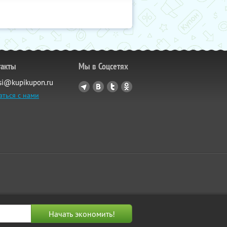
такты
Мы в Соцсетях
si@kupikupon.ru
аться с нами