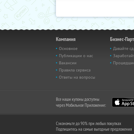
Компания
Бизнес-Пар
Основное
Давайте сд
Публикации о нас
Заработайт
Вакансии
Прошедши
Правила сервиса
Ответы на вопросы
Все наши купоны доступны
через Мобильное Приложение:
Сэкономьте до 90% при любых покупках
Подпишитесь на самые выгодные предложения