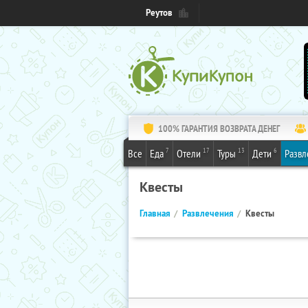
Реутов
100% ГАРАНТИЯ ВОЗВРАТА ДЕНЕГ
7
17
13
6
Все
Еда
Отели
Туры
Дети
Развл
Квесты
Главная
Развлечения
Квесты