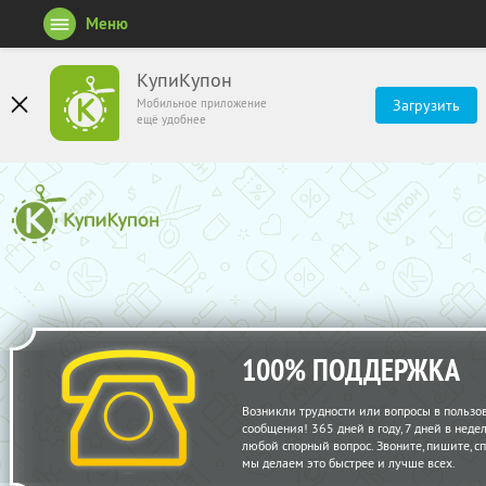
Меню
КупиКупон
Мобильное приложение
Загрузить
ещё удобнее
100% ПОДДЕРЖКА
Возникли трудности или вопросы в пользо
сообщения! 365 дней в году, 7 дней в нед
любой спорный вопрос. Звоните, пишите, с
мы делаем это быстрее и лучше всех.