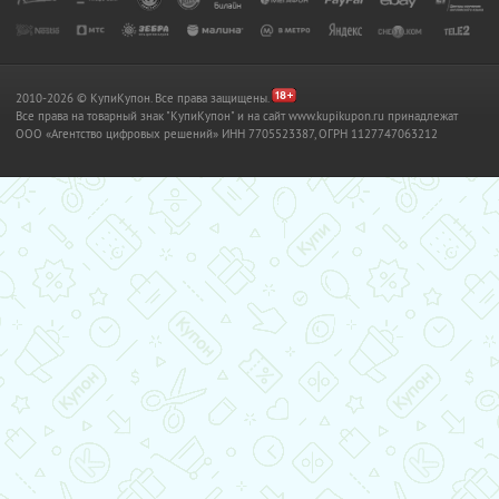
2010-2026 © КупиКупон. Все права защищены.
Все права на товарный знак "КупиКупон" и на сайт www.kupikupon.ru принадлежат
OOO «Агентство цифровых решений» ИНН 7705523387, ОГРН 1127747063212