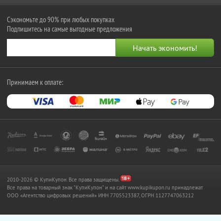
Сэкономьте до 90% при любых покупках
Подпишитесь на самые выгодные предложения
Принимаем к оплате:
2010-2026 © КупиКупон. Все права защищены.
Все права на товарный знак "КупиКупон" и на сайт www.kupikupon.ru принадлежат
OOO «Агентство цифровых решений» ИНН 7705523387, ОГРН 1127747063212