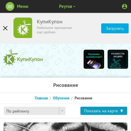
Меню
Реутов
КупиКупон
Мобильное приложение
Загрузить
ещё удобнее
Рисование
Главная
Обучение
Рисование
Показать на карте
По рейтингу