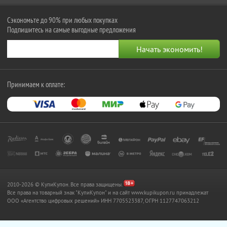
Сэкономьте до 90% при любых покупках
Подпишитесь на самые выгодные предложения
Принимаем к оплате:
2010-2026 © КупиКупон. Все права защищены.
Все права на товарный знак "КупиКупон" и на сайт www.kupikupon.ru принадлежат
OOO «Агентство цифровых решений» ИНН 7705523387, ОГРН 1127747063212