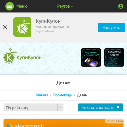
Меню
Реутов
КупиКупон
Мобильное приложение
Загрузить
ещё удобнее
Детям
Главная
Промокоды
Детям
Показать на карте
По рейтингу