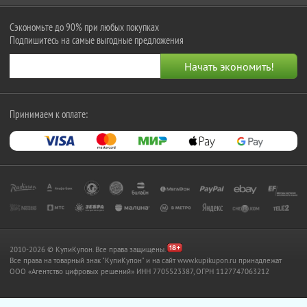
Сэкономьте до 90% при любых покупках
Подпишитесь на самые выгодные предложения
Принимаем к оплате:
2010-2026 © КупиКупон. Все права защищены.
Все права на товарный знак "КупиКупон" и на сайт www.kupikupon.ru принадлежат
OOO «Агентство цифровых решений» ИНН 7705523387, ОГРН 1127747063212