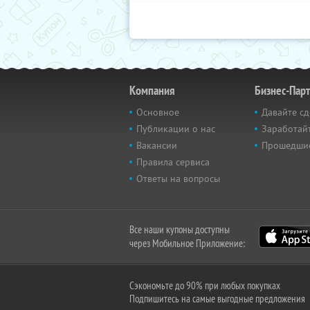
Компания
Бизнес-Пар
Основное
Давайте сд
Публикации о нас
Заработайт
Вакансии
Прошедши
Правила сервиса
Ответы на вопросы
Все наши купоны доступны
через Мобильное Приложение:
Сэкономьте до 90% при любых покупках
Подпишитесь на самые выгодные предложения