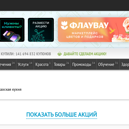
КУПИЛИ:
141 694 832
КУПОНОВ
ДАВАЙТЕ СДЕЛАЕМ АКЦИЮ!
24
14
1
26
54
31
ечения
Услуги
Красота
Товары
Промокоды
Обучение
Здор
азская кухня
ПОКАЗАТЬ БОЛЬШЕ АКЦИЙ