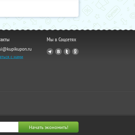
такты
Мы в Соцсетях
si@kupikupon.ru
аться с нами