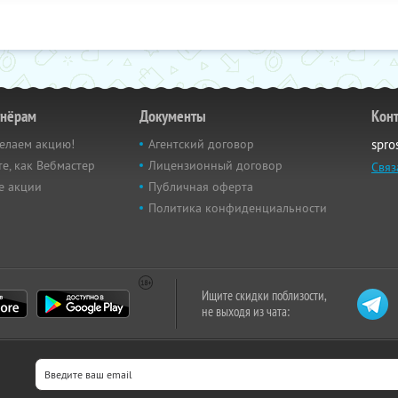
тнёрам
Документы
Кон
елаем акцию!
Агентский договор
spro
е, как Вебмастер
Лицензионный договор
Связ
е акции
Публичная оферта
Политика конфиденциальности
Ищите скидки поблизости,
не выходя из чата: