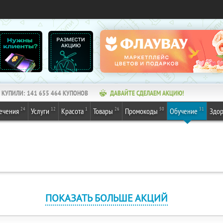
КУПИЛИ:
141 655 464
КУПОНОВ
ДАВАЙТЕ СДЕЛАЕМ АКЦИЮ!
24
12
1
26
50
31
ечения
Услуги
Красота
Товары
Промокоды
Обучение
Здор
ПОКАЗАТЬ БОЛЬШЕ АКЦИЙ