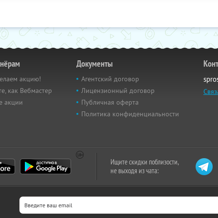
тнёрам
Документы
Кон
елаем акцию!
Агентский договор
spro
е, как Вебмастер
Лицензионный договор
Связ
е акции
Публичная оферта
Политика конфиденциальности
Ищите скидки поблизости,
не выходя из чата: