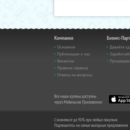
Компания
Бизнес-Пар
Основное
Давайте сд
Публикации о нас
Заработайт
Вакансии
Прошедши
Правила сервиса
Ответы на вопросы
Все наши купоны доступны
через Мобильное Приложение:
Сэкономьте до 90% при любых покупках
Подпишитесь на самые выгодные предложения