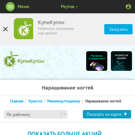
Меню
Реутов
КупиКупон
Мобильное приложение
Загрузить
ещё удобнее
Наращивание ногтей
Главная
Красота
Маникюр/педикюр
Наращивание ногтей
Показать на карте
По рейтингу
ПОКАЗАТЬ БОЛЬШЕ АКЦИЙ