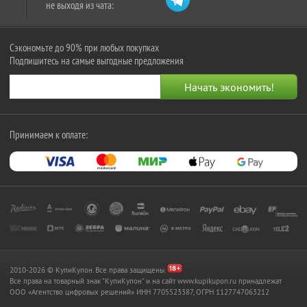
не выходя из чата:
Сэкономьте до 90% при любых покупках
Подпишитесь на самые выгодные предложения
Принимаем к оплате:
2010-2026 © КупиКупон. Все права защищены.
Все права на товарный знак "КупиКупон" и на сайт www.kupikupon.ru принадлежат
OOO «Агентство цифровых решений» ИНН 7705523387, ОГРН 1127747063212