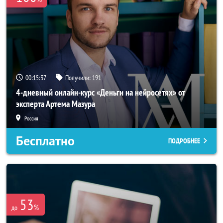
00:15:37
Получили:
191
4-дневный онлайн-курс «Деньги на нейросетях» от
эксперта Артема Мазура
Россия
Бесплатно
ПОДРОБНЕЕ
53
%
до