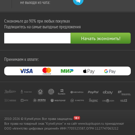
не выходя из чата:
Сэкономьте до 90% при любых покупках
Подпишитесь на самые выгодные предложения
Принимаем к оплате:
2010-2026 © КупиКупон. Все права защищены.
Все права на товарный знак "КупиКупон" и на сайт www.kupikupon.ru принадлежат
OOO «Агентство цифровых решений» ИНН 7705523387, ОГРН 1127747063212