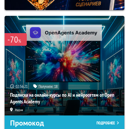
-70
%
02:56:21
Получили:
18
Подписка на онлайн-курсы по AI и нейросетям от Open
Agents Academy
Россия
Промокод
ПОДРОБНЕЕ