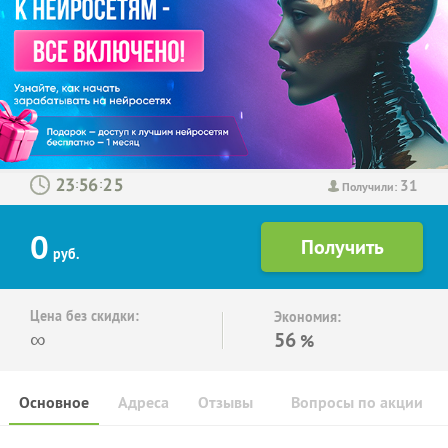
31
:
:
Получили:
0
руб.
Цена без скидки:
Экономия:
∞
56
%
Основное
Адреса
Отзывы
Вопросы по акции