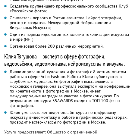
Создатель крупнейшего профессионального сообщества Клуб
«Российское фото»;
Основатель первого в России агентства Нейрофотографии,
ректор и создатель Международной Нейроакадемии
Визуальных Искусств;
Один из первых идеологов технологии токенизации искусства
в мире (NFT);
Организовал более 200 различных мероприятий.
Юлия Тягушова — эксперт в сфере фотографии,
видеосъёмки, видеомонтажа, нейроискусства и визуала:
Дипломированный художник и фотограф с 8-летним опытом
работы в сфере Art и Fashion. Работы Юлии публикуются в
зарубежных журналах. Её фотографии выставлялись в
московской галерее, она выступала экспертом на конференции
по креативности в фотографии в Москве, имеет
международные награды за участие в фотоконкурсах. По
результатам конкурса 35AWARDS входит в ТОП 100 фэшн
фотографов.
Юлия уже шесть лет ведёт онлайн-курсы по цифровому
искусству, видеомонтажу и работе в графических редакторах,
проводит мастер-классы по фотографии в Москве.
Услуги предоставляет: Общество с ограниченной