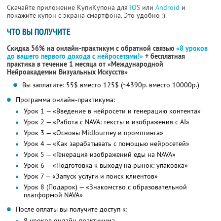
Скачайте приложение КупиКупона для
IOS
или
Android
и
покажите купон с экрана смартфона. Это удобно :)
ЧТО ВЫ ПОЛУЧИТЕ
Скидка 56% на онлайн-практикум с обратной связью
«8 уроков
до вашего первого дохода с нейросетями!»
+ бесплатная
практика в течение 1 месяца от «Международной
Нейроакадемии Визуальных Искусств»
Вы заплатите: 55$ вместо 125$ (~4390р. вместо 10000р.)
Программа онлайн-практикума:
Урок 1 — «Введение в нейросети и генерацию контента»
Урок 2 — «Работа с NAVA: тексты и изображения с AI»
Урок 3 — «Основы MidJourney и промптинга»
Урок 4 — «Как зарабатывать с помощью нейросетей»
Урок 5 — «Генерация изображений еды на NAVA»
Урок 6 — «Подготовка к выходу на рынок: упаковка»
Урок 7 — «Запуск услуги и поиск клиентов»
Урок 8 (Подарок) — «Знакомство с образовательной
платформой NAVA»
После оплаты вы получите доступ к:
8 уроков онлайн-практикума