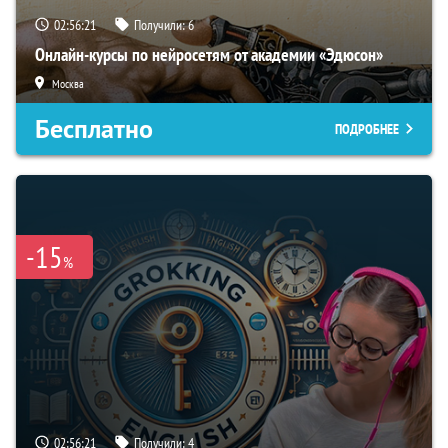
02:56:21
Получили:
6
Онлайн-курсы по нейросетям от академии «Эдюсон»
Москва
Бесплатно
ПОДРОБНЕЕ
-15
%
02:56:21
Получили:
4