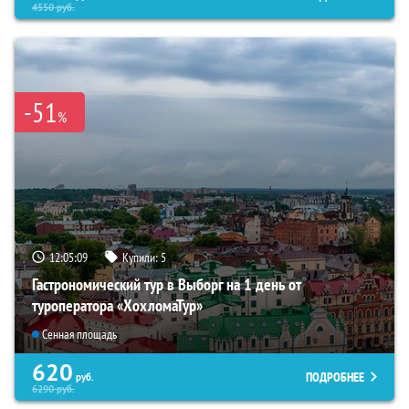
4550
руб.
-51
%
12:05:08
Купили:
5
Гастрономический тур в Выборг на 1 день от
туроператора «ХохломаТур»
Сенная площадь
620
ПОДРОБНЕЕ
руб.
6290
руб.