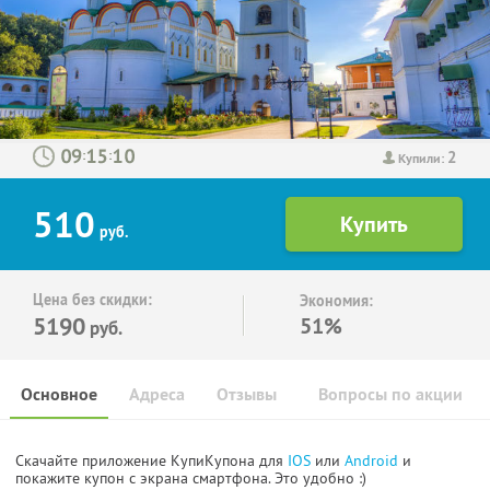
2
:
:
Купили:
510
руб.
Цена без скидки:
Экономия:
5190
51%
руб.
Основное
Адреса
Отзывы
Вопросы по акции
Скачайте приложение КупиКупона для
IOS
или
Android
и
покажите купон с экрана смартфона. Это удобно :)