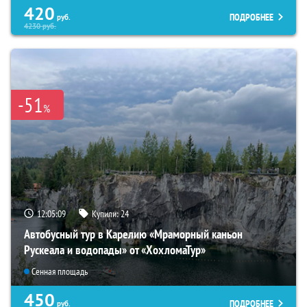
420
ПОДРОБНЕЕ
руб.
4230
руб.
-51
%
12:05:08
Купили:
24
Автобусный тур в Карелию «Мраморный каньон
Рускеала и водопады» от «ХохломаТур»
Сенная площадь
450
ПОДРОБНЕЕ
руб.