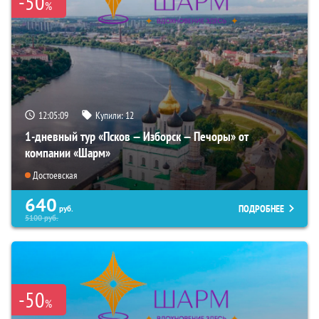
-50
%
12:05:08
Купили:
12
1-дневный тур «Псков — Изборск — Печоры» от
компании «Шарм»
Достоевская
640
ПОДРОБНЕЕ
руб.
5100
руб.
-50
%