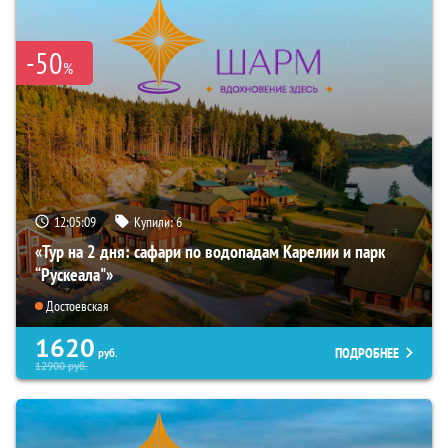
-50
%
12:05:08
Купили:
6
«Тур на 2 дня: сафари по водопадам Карелии и парк
“Рускеала"»
Достоевская
1620
ПОДРОБНЕЕ
руб.
12900
руб.