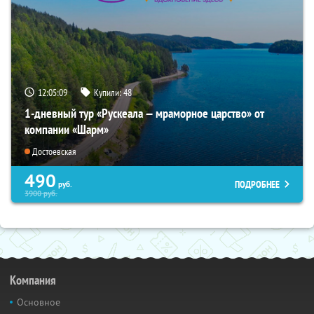
12:05:08
Купили:
48
1-дневный тур «Рускеала — мраморное царство» от
компании «Шарм»
Достоевская
490
ПОДРОБНЕЕ
руб.
3900
руб.
Компания
Основное