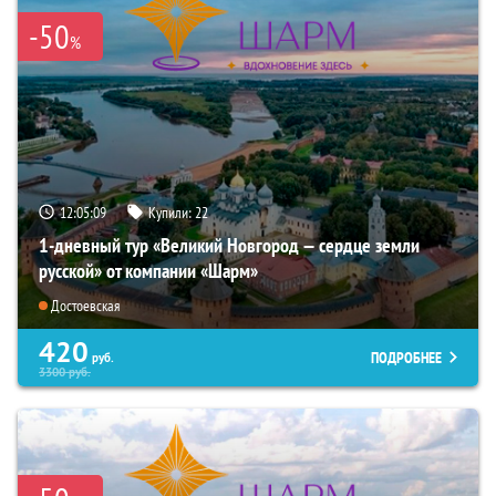
-50
%
12:05:08
Купили:
22
1-дневный тур «Великий Новгород — сердце земли
русской» от компании «Шарм»
Достоевская
420
ПОДРОБНЕЕ
руб.
3300
руб.