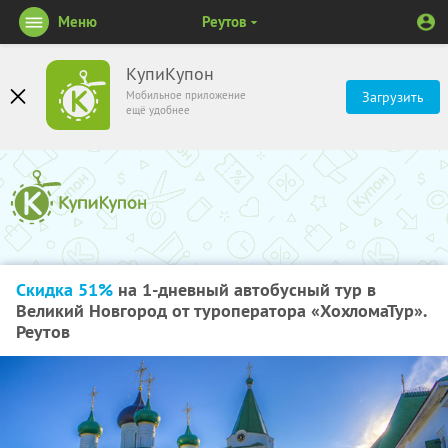
Меню
Реутов
КупиКупон
Мобильное приложение
Загрузить
ещё удобнее
Скидка 51%
на 1-дневный автобусный тур в
Великий Новгород от туроператора «ХохломаТур».
Реутов