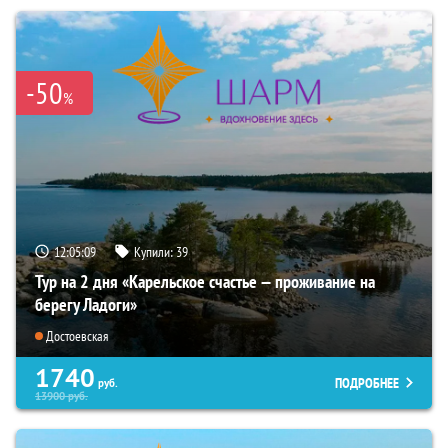
-50
%
12:05:08
Купили:
39
Тур на 2 дня «Карельское счастье — проживание на
берегу Ладоги»
Достоевская
1740
ПОДРОБНЕЕ
руб.
13900
руб.