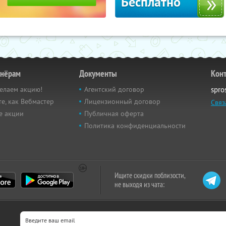
Бесплатно
тнёрам
Документы
Кон
елаем акцию!
Агентский договор
spro
е, как Вебмастер
Лицензионный договор
Связ
е акции
Публичная оферта
Политика конфиденциальности
Ищите скидки поблизости,
не выходя из чата: