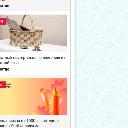
латно
0%
латный мастер-класс по плетению из
жной лозы
латно
%
рвых заказа от 1000р. в интернет-
зине «Улыбка радуги»