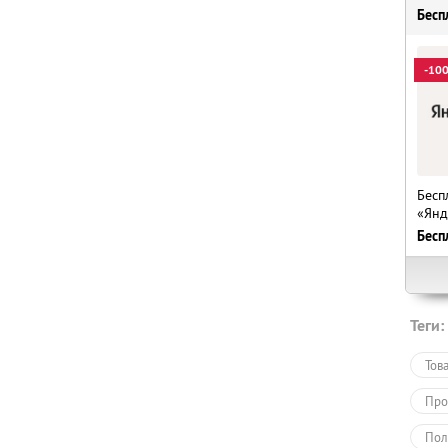
Бесп
-10
Бесп
«Янд
Бесп
Теги:
Тов
Про
Пол