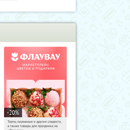
-20
%
Торты, пирожные и другие сладости,
08:49:29
Получили:
6
а также товары для праздника на
Россия