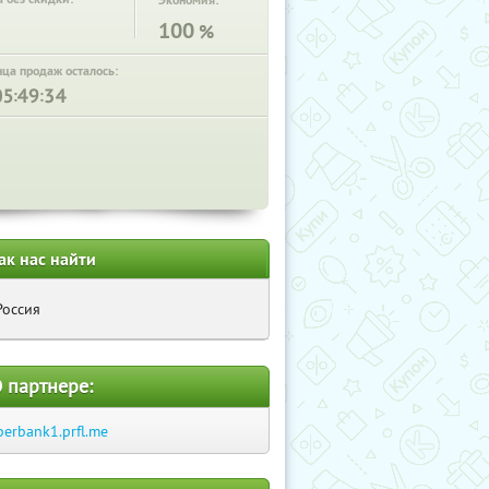
Экономия:
100
%
нца продаж осталось:
:
:
ак нас найти
Россия
 партнере:
berbank1.prfl.me