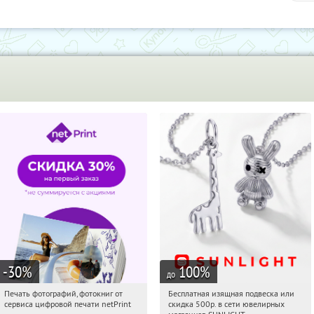
-30
%
100
%
до
Печать фотографий, фотокниг от
Бесплатная изящная подвеска или
08:49:29
Получили:
4
08:49:29
Получили:
73
сервиса цифровой печати netPrint
скидка 500р. в сети ювелирных
Россия
Россия