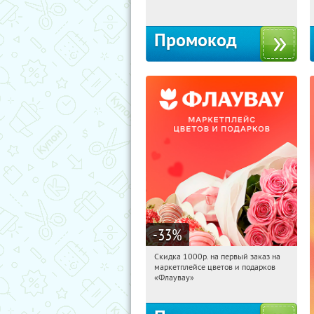
Промокод
-33
%
Скидка 1000р. на первый заказ на
08:49:29
Получили:
18
маркетплейсе цветов и подарков
Россия
«Флаувау»