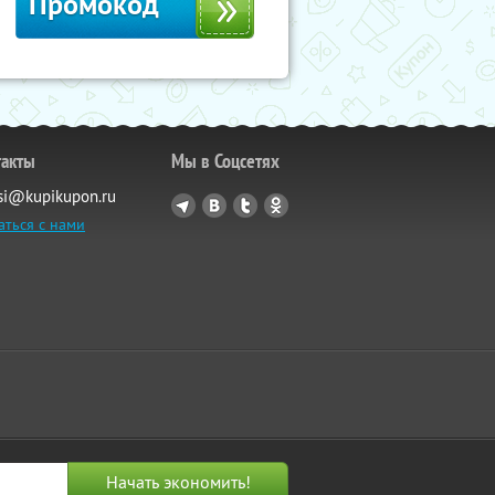
Промокод
такты
Мы в Соцсетях
si@kupikupon.ru
аться с нами