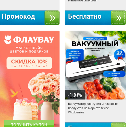
магазинов SUNLIGHT
Промокод
Бесплатно
-100
%
Вакууматор для сухих и влажных
08:49:29
Получили:
186
продуктов на маркетплейсе
Россия
Wildberries