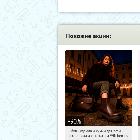
Похожие акции:
-30
%
Обувь, одежда и сумки для всей
08:49:29
Получили:
31
семьи в магазине kari на Wildberries
Россия