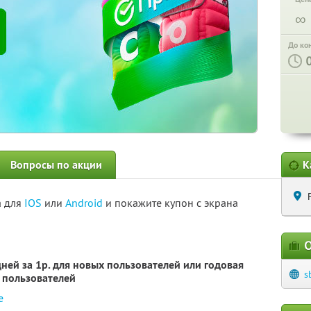
∞
До ко
Вопросы по акции
К
а для
IOS
или
Android
и покажите купон с экрана
О
ней за 1р. для новых пользователей или годовая
s
х пользователей
е