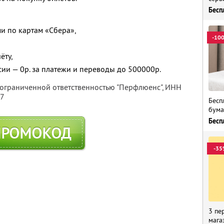
Бесп
и по картам «Сбера»,
-10
ёту,
сии — 0р. за платежи и переводы до 500000р.
 ограниченной ответственностью "Перфлюенс",
ИНН
57
Бесп
бума
Бесп
ПРОМОКОД
-35
3 пе
мага