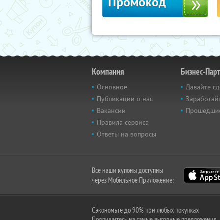
Промокод
Компания
Бизнес-Пар
Основное
Давайте сд
Публикации о нас
Заработайт
Вакансии
Прошедши
Правила сервиса
Ответы на вопросы
Все наши купоны доступны
через Мобильное Приложение:
Сэкономьте до 90% при любых покупках
Подпишитесь на самые выгодные предложения