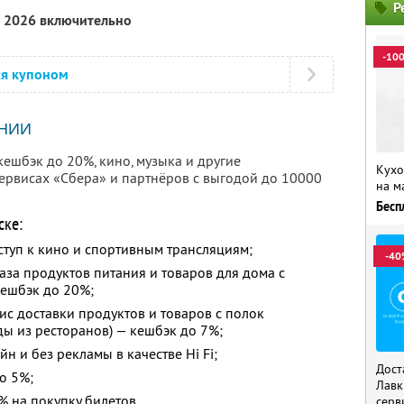
Р
а 2026 включительно
-10
ся купоном
НИИ
шбэк до 20%, кино, музыка и другие
Кухо
рвисах «Сбера» и партнёров с выгодой до 10000
на м
Бесп
ске:
ступ к кино и спортивным трансляциям;
-40
каза продуктов питания и товаров для дома с
кешбэк до 20%;
ис доставки продуктов и товаров с полок
еды из ресторанов) — кешбэк до 7%;
н и без рекламы в качестве Hi Fi;
Дост
о 5%;
Лавк
 на покупку билетов.
серв