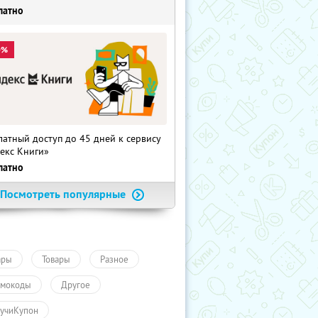
латно
0%
латный доступ до 45 дней к сервису
екс Книги»
латно
Посмотреть популярные
ары
Товары
Разное
мокоды
Другое
учиКупон