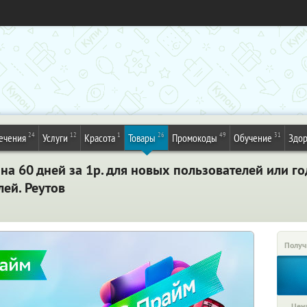
24
12
1
26
49
31
ечения
Услуги
Красота
Товары
Промокоды
Обучение
Здор
а 60 дней за 1р. для новых пользователей или го
лей. Реутов
Получ
Цена