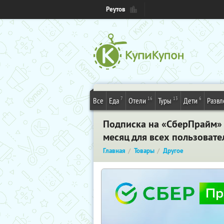
Реутов
7
16
13
6
Все
Еда
Отели
Туры
Дети
Развл
Подписка на «СберПрайм» н
месяц для всех пользовате
Главная
Товары
Другое