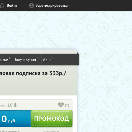
Войти
Зарегистрироваться
1
85
1
овье
ПолучиКупон
Авто
довая подписка за 333р./
10
(1)
или:
0
руб.
 без скидки: