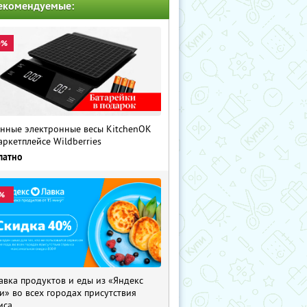
екомендуемые:
0%
нные электронные весы KitchenOK
аркетплейсе Wildberries
латно
%
авка продуктов и еды из «Яндекс
и» во всех городах присутствия
иса