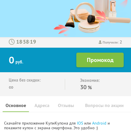
2
:
:
Получили:
0
руб.
Цена без скидки:
Экономия:
∞
30
%
Основное
Адреса
Отзывы
Вопросы по акции
Скачайте приложение КупиКупона для
IOS
или
Android
и
покажите купон с экрана смартфона. Это удобно :)