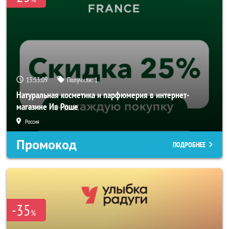
13:53:09
Получили:
1
Натуральная косметика и парфюмерия в интернет-
магазине Ив Роше
Россия
Промокод
ПОДРОБНЕЕ
-35
%