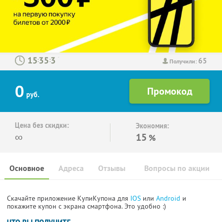
65
:
:
Получили:
0
руб.
Цена без скидки:
Экономия:
∞
15
%
Основное
Адреса
Отзывы
Вопросы по акции
Скачайте приложение КупиКупона для
IOS
или
Android
и
покажите купон с экрана смартфона. Это удобно :)