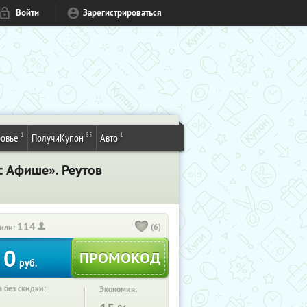
Войти
Зарегистрироваться
1
85
1
овье
ПолучиКупон
Авто
с Афише». Реутов
114
(6)
или:
0
руб.
 без скидки:
Экономия: