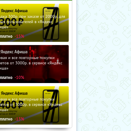
дка 300р. при заказе от 2000р. для
ых пользователей в «Яндекс
ише»
сплатно
-15%
вая и все повторные покупки
етов от 3000р. в сервисе «Яндекс
иша»
сплатно
-10%
вая и все повторные покупки
етов от 3000р. в сервисе «Яндекс
иша»
сплатно
-13%