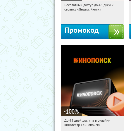
Бесплатный доступ до 45 дней к
20:19:37
Получи первым!
сервису «Яндекс Книги»
Россия
Промокод
-100
%
До 45 дней доступа в онлайн-
20:19:37
Получили:
113
кинотеатр «Кинопоиск»
Россия