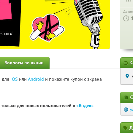
∞
До ко
Вопросы по акции
К
а для
IOS
или
Android
и покажите купон с экрана
О
. только для новых пользователей в
«Яндекс
y
Д