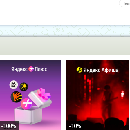
Теа
Раз
Пол
-100
%
-10
%