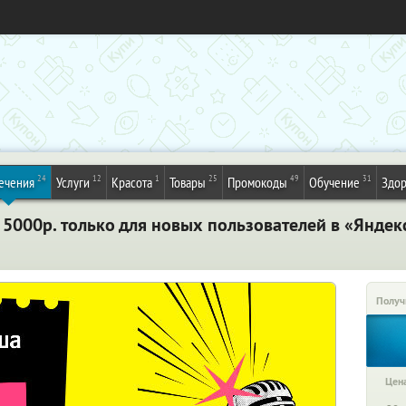
24
12
1
25
49
31
ечения
Услуги
Красота
Товары
Промокоды
Обучение
Здор
 5000р. только для новых пользователей в «Яндек
Получ
Цена