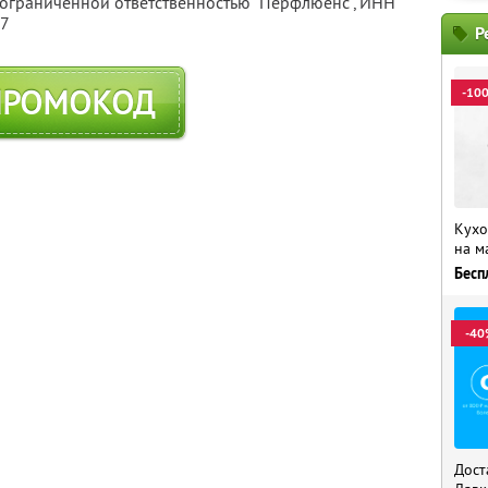
 ограниченной ответственностью "Перфлюенс",
ИНН
57
Р
ПРОМОКОД
-10
Кухо
на м
Бесп
-40
Дост