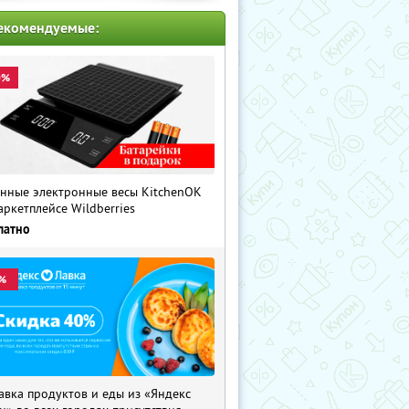
екомендуемые:
0%
нные электронные весы KitchenOK
аркетплейсе Wildberries
латно
%
авка продуктов и еды из «Яндекс