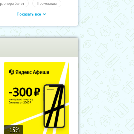
тр, опера балет
Промокоды
Показать все
влечения
Развлечения
учиКупон
Развлечения
-15
%