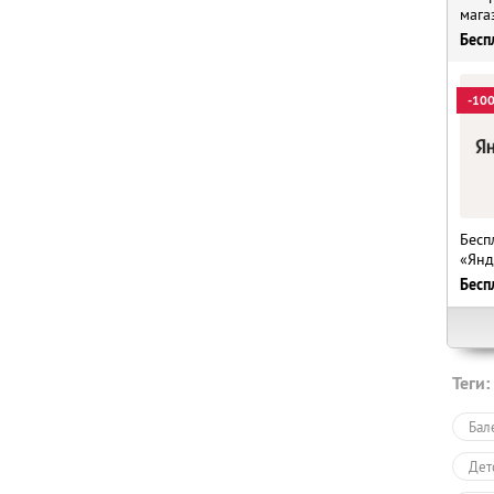
мага
Бесп
-10
Бесп
«Янд
Бесп
Теги:
Бал
Дет