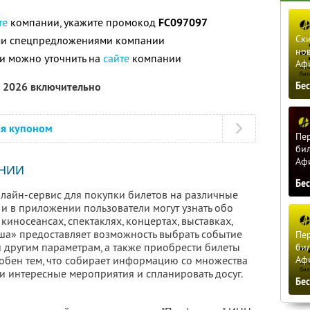
те
компании, укажите промокод
FC097097
Ски
ими спецпредложениями компании
нов
и можно уточнить на
сайте
компании
Аф
а 2026 включительно
Бе
ся купоном
Пер
бил
Аф
НИИ
Бе
лайн-сервис для покупки билетов на различные
 и в приложении пользователи могут узнать обо
киносеансах, спектаклях, концертах, выставках,
иша» предоставляет возможность выбрать событие
Пер
 и другим параметрам, а также приобрести билеты
бил
Аф
добен тем, что собирает информацию со множества
и интересные мероприятия и спланировать досуг.
Бе