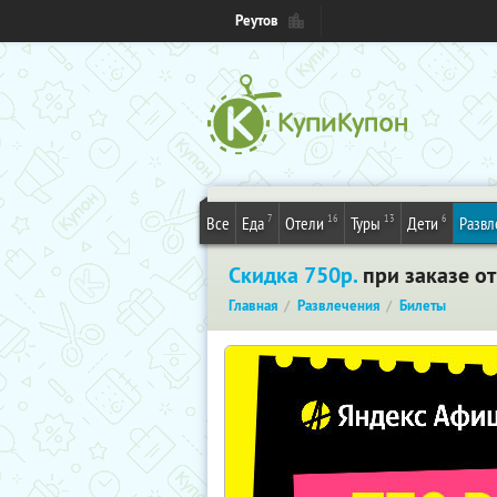
Реутов
7
16
13
6
Все
Еда
Отели
Туры
Дети
Развл
Скидка 750р.
при заказе от
Главная
Развлечения
Билеты