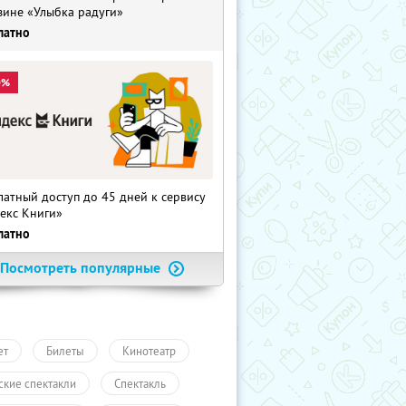
зине «Улыбка радуги»
латно
0%
латный доступ до 45 дней к сервису
екс Книги»
латно
Посмотреть популярные
ет
Билеты
Кинотеатр
ские спектакли
Спектакль