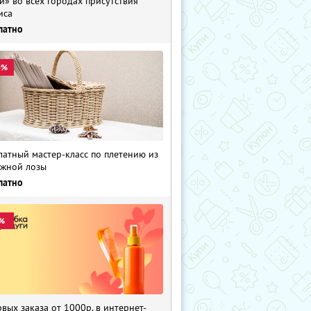
и» во всех городах присутствия
иса
латно
0%
латный мастер-класс по плетению из
жной лозы
латно
%
рвых заказа от 1000р. в интернет-