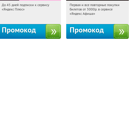
До 45 дней подписки к сервису
Первая и все повторные покупки
20:19:37
Получили:
19
20:19:37
Получили:
153
«Яндекс Плюс»
билетов от 3000р. в сервисе
Россия
Россия
«Яндекс Афиша»
Промокод
Промокод