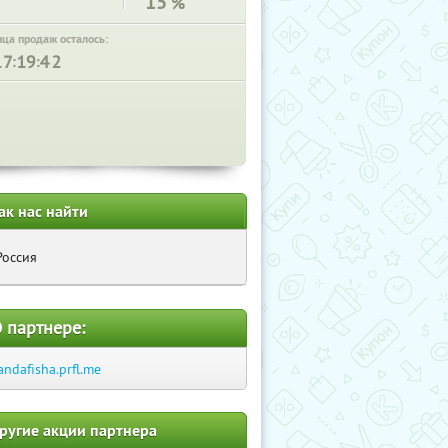
15
%
нца продаж осталось:
:
:
ак нас найти
Россия
 партнере:
andafisha.prfl.me
ругие акции партнера