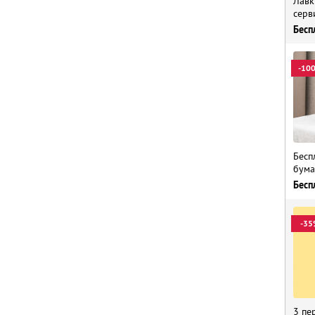
Лавк
серв
Бесп
-10
Бесп
бума
Бесп
-35
3 пе