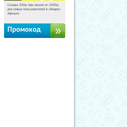
Скидка 300р. при заказе от 2000р.
20:19:37
Получили:
65
для новых пользователей в «Яндекс
Россия
Афише»
Промокод