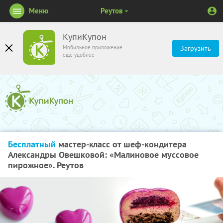
Меню
Реутов
КупиКупон
Мобильное приложение
Загрузить
ещё удобнее
Бесплатный
мастер-класс от шеф-кондитера
Александры Овешковой: «Малиновое муссовое
пирожное». Реутов