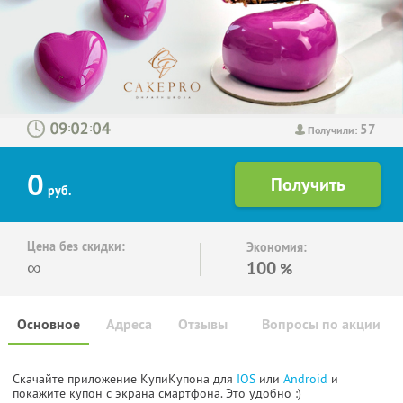
57
:
:
Получили:
0
руб.
Цена без скидки:
Экономия:
∞
100
%
Основное
Адреса
Отзывы
Вопросы по акции
Скачайте приложение КупиКупона для
IOS
или
Android
и
покажите купон с экрана смартфона. Это удобно :)