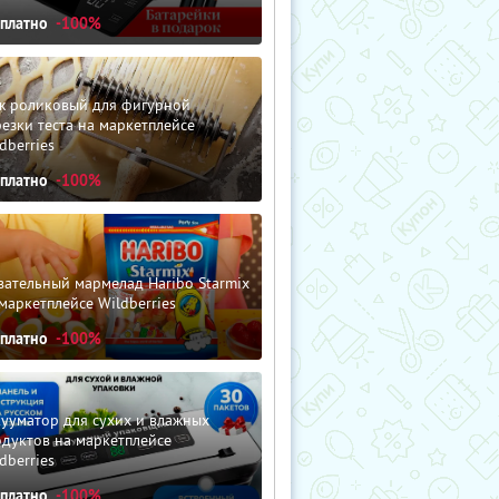
сплатно
-100%
ж роликовый для фигурной
езки теста на маркетплейсе
dberries
сплатно
-100%
ательный мармелад Haribo Starmix
маркетплейсе Wildberries
сплатно
-100%
ууматор для сухих и влажных
дуктов на маркетплейсе
dberries
сплатно
-100%