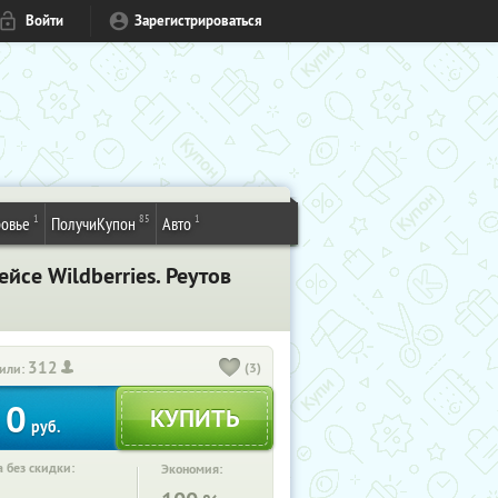
Войти
Зарегистрироваться
1
85
1
овье
ПолучиКупон
Авто
се Wildberries. Реутов
312
(3)
или:
0
руб.
 без скидки:
Экономия: