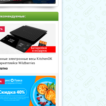
екомендуемые:
0%
нные электронные весы KitchenOK
аркетплейсе Wildberries
латно
%