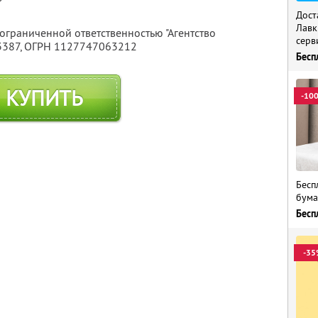
Дост
Лавк
 ограниченной ответственностью "Агентство
серв
3387
, ОГРН 1127747063212
Бесп
КУПИТЬ
-10
Бесп
бума
Бесп
-35