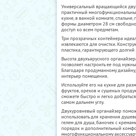
Универсальный вращающийся двух
практичный многофункциональный
кухне, в ванной комнате, спальне,
формы диаметром 28 см свободно 
доступ ко всем предметам.
Три прозрачных контейнера идеал
извлекаются для очистки. Констр
пластика, гарантирующего долгий
Высота двухъярусного органайзера
позволяет настроить ее под нужн
Благодаря продуманному дизайну,
интерьер помещения.
Используйте его на кухне для разм
фруктов, орехов и сушеных проду
сможете быстро и легко добраться
самом дальнем углу.
Двухуровневый органайзер поможе
использовать для хранения душев
гелем для душа, баночек с кремам
порядок и дополнительный комфор
многофункциональному аксессуар