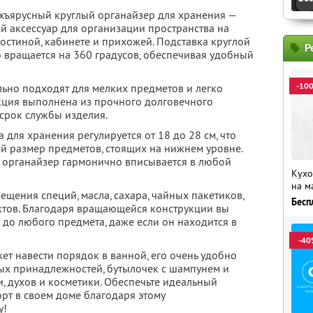
ъярусный круглый органайзер для хранения —
 аксессуар для организации пространства на
 гостиной, кабинете и прихожей. Подставка круглой
Р
вращается на 360 градусов, обеспечивая удобный
-10
ьно подходят для мелких предметов и легко
укция выполнена из прочного долговечного
 срок службы изделия.
 для хранения регулируется от 18 до 28 см, что
ый размер предметов, стоящих на нижнем уровне.
 органайзер гармонично вписывается в любой
Кухо
на м
ещения специй, масла, сахара, чайных пакетиков,
Бесп
ктов. Благодаря вращающейся конструкции вы
 до любого предмета, даже если он находится в
-40
т навести порядок в ванной, его очень удобно
ых принадлежностей, бутылочек с шампунем и
и, духов и косметики. Обеспечьте идеальный
т в своем доме благодаря этому
у!