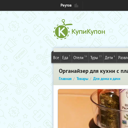
Реутов
7
16
13
6
Все
Еда
Отели
Туры
Дети
Развл
Органайзер для кухни с пл
Главная
Товары
Для дома и дачи