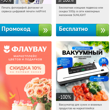
до
Печать фотографий, фотокниг от
Бесплатная изящная подвеска или
09:54:29
Получили:
4
09:54:29
Получили:
73
сервиса цифровой печати netPrint
скидка 500р. в сети ювелирных
Россия
Россия
магазинов SUNLIGHT
Промокод
Бесплатно
-100
%
Вакууматор для сухих и влажных
09:54:29
Получили:
178
продуктов на маркетплейсе