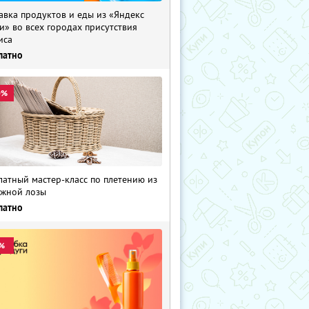
авка продуктов и еды из «Яндекс
и» во всех городах присутствия
иса
латно
0%
латный мастер-класс по плетению из
жной лозы
латно
%