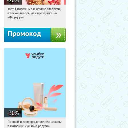
Торты, пирожные и другие сладости,
09:54:29
Получили:
6
а также товары для праздника на
Россия
«Флаувау»
Промокод
-30
%
Первый и повторные онлайн-заказы
09:54:29
Получили:
2
в магазине «Улыбка радуги»