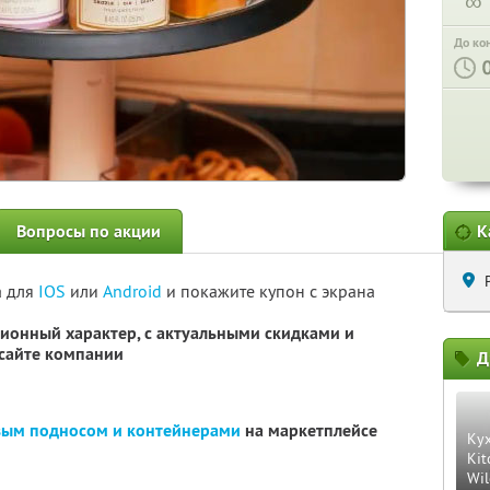
∞
До ко
Вопросы по акции
К
а для
IOS
или
Android
и покажите купон с экрана
ионный характер, с актуальными скидками и
сайте компании
Д
овым подносом и контейнерами
на маркетплейсе
Ку
Kit
Wil