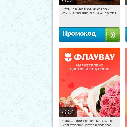
Обувь, одежда и сумки для всей
09:54:29
Получили:
1
семьи в магазине kari на Wildberries
Россия
Промокод
-33
%
Скидка 1000р. на первый заказ на
09:54:29
Получили:
18
маркетплейсе цветов и подарков