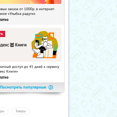
рвых заказа от 1000р. в интернет-
зине «Улыбка радуги»
латно
0%
латный доступ до 45 дней к сервису
екс Книги»
латно
Посмотреть популярные
ары
Товары