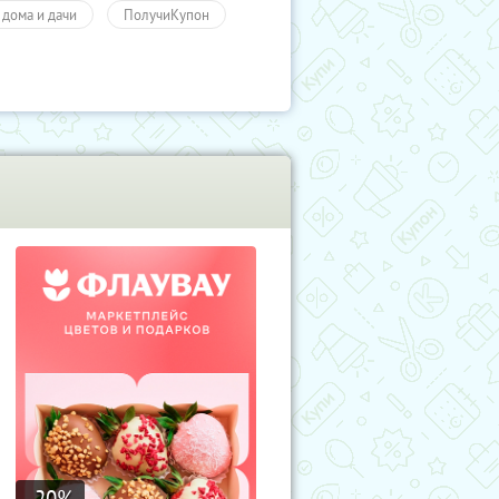
 дома и дачи
ПолучиКупон
-20
%