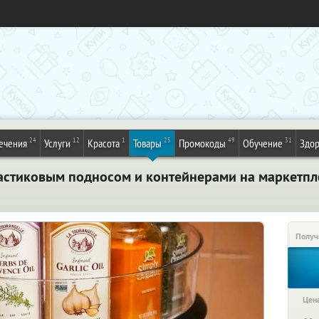
24
12
1
25
49
31
ечения
Услуги
Красота
Товары
Промокоды
Обучение
Здор
астиковым подносом и контейнерами на маркетплей
Получ
Цена