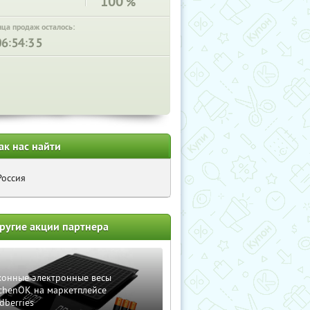
100
%
нца продаж осталось:
:
:
ак нас найти
Россия
ругие акции партнера
хонные электронные весы
chenOK на маркетплейсе
dberries