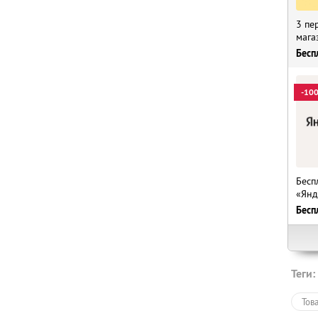
3 пе
мага
Бесп
-10
Бесп
«Янд
Бесп
Теги:
Тов