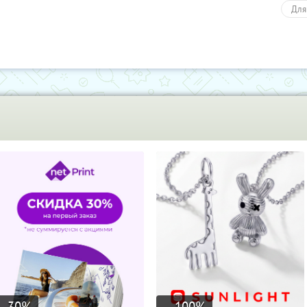
Для
-30
%
100
%