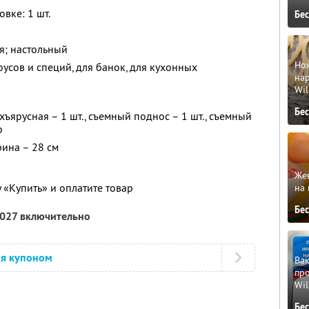
вке: 1 шт.
Бе
я; настольный
Но
оусов и специй, для банок, для кухонных
нар
Wil
Бе
ъярусная – 1 шт., съемный поднос – 1 шт., съемный
р
рина – 28 см
Жев
 «Купить» и оплатите товар
на 
Бе
2027 включительно
ся купоном
Вак
про
Wil
Бе