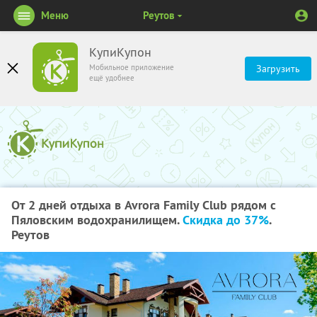
Меню
Реутов
КупиКупон
Мобильное приложение
Загрузить
ещё удобнее
От 2 дней отдыха в Avrora Family Club рядом с
Пяловским водохранилищем.
Скидка до 37%
.
Реутов