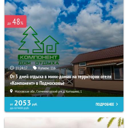
48
%
до
11:24:16
Купили:
116
От 3 дней отдыха в мини-домах на территории отеля
«Компонент» в Подмосковье
Московская обл., Солнечногорский р-н, д. Колтышево, 1
2053
ПОДРОБНЕЕ
от
руб.
до
67400
руб.