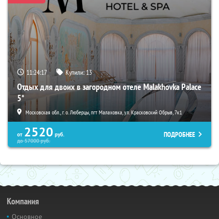
11:24:16
Купили:
13
Отдых для двоих в загородном отеле Malakhovka Palace
5*
Московская обл., г. о. Люберцы, пгт Малаховка, ул. Красковский Обрыв, 7к1
2520
ПОДРОБНЕЕ
от
руб.
до
57000
руб.
Компания
Основное