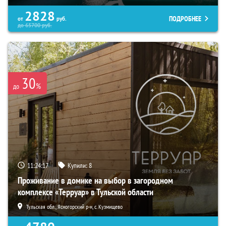
2828
ПОДРОБНЕЕ
от
руб.
до
65700
руб.
30
%
до
11:24:16
Купили:
8
Проживание в домике на выбор в загородном
комплексе «Терруар» в Тульской области
Тульская обл., Ясногорский р-н, с. Кузмищево