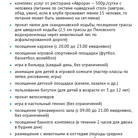
комплекс услуг от ресторана «Аврора» — 500р./сутки с
человека (питание по системе «шведский стол» (завтрак,
обед, ужин), если в клубе проживает менее 15 человек, то
питание может быть заменено на сет-меню)
прокат палок для скандинавской ходьбы, посещение трассы
для шведской ходьбы (2,5 км трассы до Пяловского
водохранилища через живописный лес по
асфальтированной дороге)
посещение караоке (с 20.00 до 23.00 ежедневно)
посещение игровой спортивной площадки (футбол,
баскетбол, волейбол)
игра в бильярд (каждый день, без ограничений)
анимация для детей в игровой комнате (мастер-классы по
лепке, рисованию, игры)
посещение детской площадки (качели, лазалки и др.)
пользование батутом (для детей в возрасте от 3 до 12 лет)
прокат велосипедов
игра в настольный теннис (без ограничений)
посещение тренажерного зала (с 09.00 до 21.00 ежедневно,
без ограничений)
посещение банного комплекса (в течение 2 часов для двоих
в будние дни)
размещение с животными в коттедже (породы средних