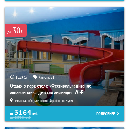
30
%
до
11:24:16
Купили:
21
Отдых в парк-отеле «Фестиваль»: питание,
аквакомплекс, детская анимация, Wi-Fi
Рязанская обл., Клепиковский район, пос. Чулис
3164
ПОДРОБНЕЕ
от
руб.
до
107880
руб.