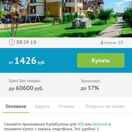
10
:
:
Купили:
1426
от
руб.
Цена без скидки:
Экономия:
60600
37%
до
до
руб.
Основное
Адреса
Отзывы
Вопросы по акции
Скачайте приложение КупиКупона для
IOS
или
Android
и
покажите купон с экрана смартфона. Это удобно :)