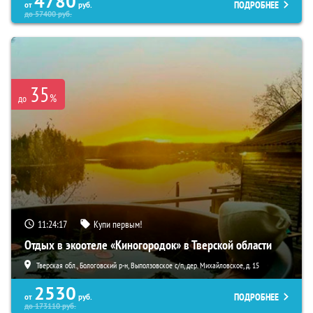
4780
ПОДРОБНЕЕ
от
руб.
до
57400
руб.
35
%
до
11:24:16
Купи первым!
Отдых в экоотеле «Киногородок» в Тверской области
Тверская обл., Бологовский р-н, Выползовское с/п, дер. Михайловское, д. 15
2530
ПОДРОБНЕЕ
от
руб.
до
173110
руб.