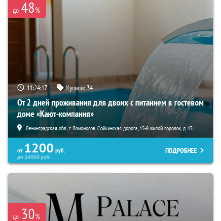
48
%
до
11:24:16
Купили:
34
От 2 дней проживания для двоих с питанием в гостевом
доме «Кают-компания»
Ленинградская обл., г. Ломоносов, Сойкинская дорога, 15-й жилой городок, д. 43
1200
ПОДРОБНЕЕ
от
руб.
до
14900
руб.
30
%
до