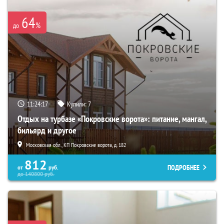
64
%
до
11:24:16
Купили:
7
Отдых на турбазе «Покровские ворота»: питание, мангал,
бильярд и другое
Московская обл., КП Покровские ворота, д. 182
812
ПОДРОБНЕЕ
от
руб.
до
140800
руб.