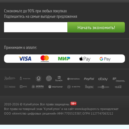
Сэкономьте до 90% при любых покупках
Подпишитесь на самые выгодные предложения
Принимаем к оплате:
2010-2026 © КупиКупон. Все права защищены.
Все права на товарный знак "КупиКупон" и на сайт www.kupikupon.ru принадлежат
OOO «Агентство цифровых решений» ИНН 7705523387, ОГРН 1127747063212