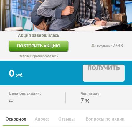
Акция завершилась
2348
ПОВТОРИТЬ АКЦИЮ
Получили:
Человек проголосовало: 2
ПОЛУЧИТЬ
0
руб.
Цена без скидки:
Экономия:
∞
7
%
Основное
Адреса
Отзывы
Вопросы по акции