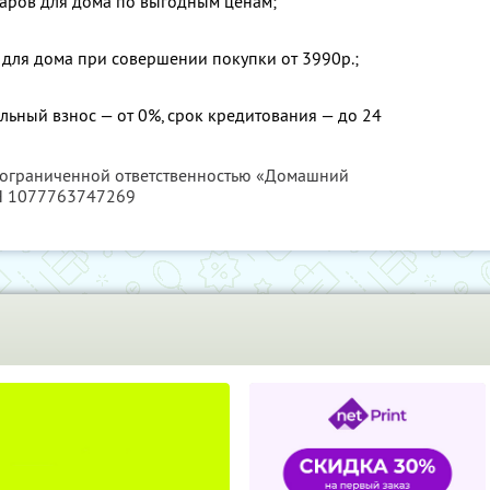
аров для дома по выгодным ценам;
 для дома при совершении покупки от 3990р.;
льный взнос — от 0%, срок кредитования — до 24
с ограниченной ответственностью «Домашний
РН 1077763747269