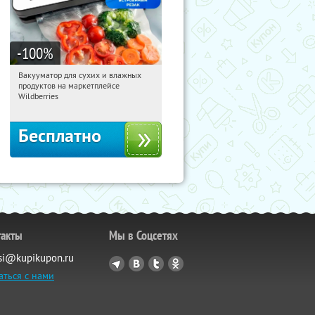
-100
%
Вакууматор для сухих и влажных
12:44:55
Получили:
175
продуктов на маркетплейсе
Россия
Wildberries
Бесплатно
такты
Мы в Соцсетях
si@kupikupon.ru
аться с нами