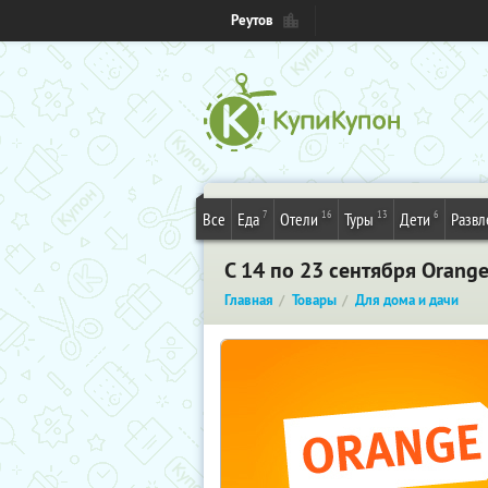
Реутов
7
16
13
6
Все
Еда
Отели
Туры
Дети
Развл
С 14 по 23 сентября Orange
Главная
Товары
Для дома и дачи