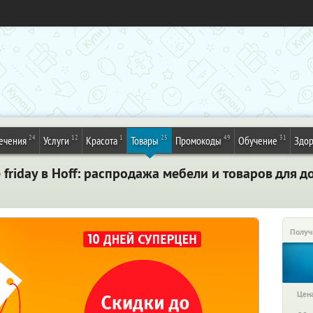
24
12
1
25
49
31
ечения
Услуги
Красота
Товары
Промокоды
Обучение
Здор
 friday в Hoff: распродажа мебели и товаров для 
Получ
Цена