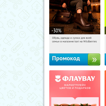
-30
%
Обувь, одежда и сумки для всей
12:44:55
Получили:
1
семьи в магазине kari на Wildberries
Россия
Промокод