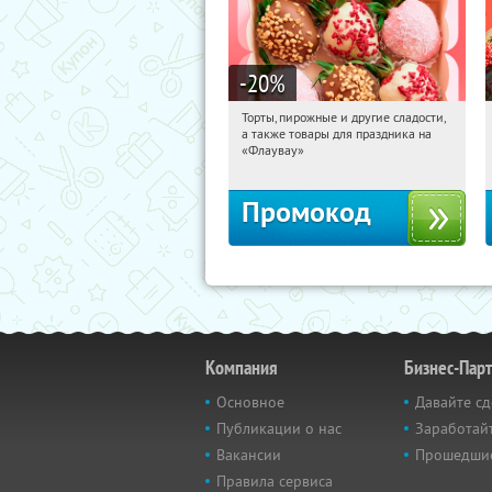
-20
%
Торты, пирожные и другие сладости,
12:44:55
Получили:
6
а также товары для праздника на
Россия
«Флаувау»
Промокод
Компания
Бизнес-Пар
Основное
Давайте сд
Публикации о нас
Заработайт
Вакансии
Прошедши
Правила сервиса