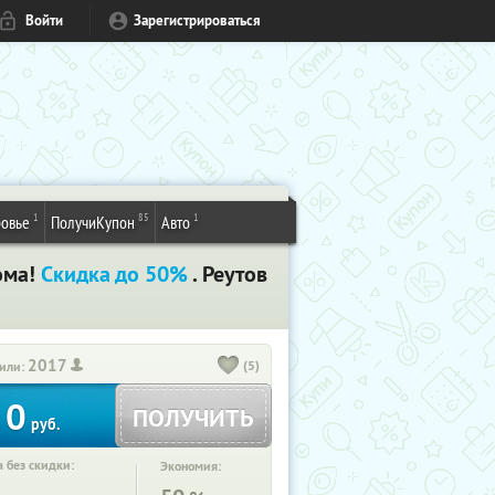
Войти
Зарегистрироваться
1
85
1
овье
ПолучиКупон
Авто
дома!
Скидка до 50%
. Реутов
2017
(5)
или:
0
ПОЛУЧИТЬ
руб.
 без скидки:
Экономия: