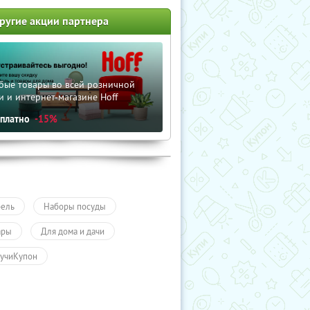
ругие акции партнера
бые товары во всей розничной
и и интернет-магазине Hoff
сплатно
-15%
ель
Наборы посуды
ары
Для дома и дачи
учиКупон