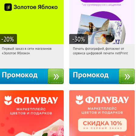
-20
%
-30
%
Первый заказ в сети магазинов
Печать фотографий, фотокниг от
12:44:55
Получи первым!
12:44:55
Получили:
4
«Золотое Яблоко»
сервиса цифровой печати netPrint
Россия
Россия
Промокод
Промокод