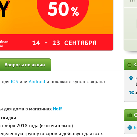
∞
Вопросы по акции
К
а для
IOS
или
Android
и покажите купон с экрана
ы для дома в магазинах
Hoff
О
 скидки
ентября 2018 года (включительно)
h
еделенную группу товаров и действует для всех