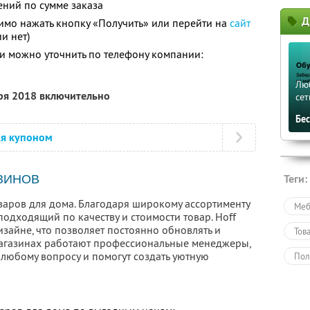
ений по сумме заказа
Д
имо нажать кнопку «Получить» или перейти на
сайт
и нет)
 можно уточнить по телефону компании:
Лю
бря 2018 включительно
сет
Бе
ся купоном
Теги:
ЗИНОВ
варов для дома. Благодаря широкому ассортименту
Меб
одходящий по качеству и стоимости товар. Hoff
зайне, что позволяет постоянно обновлять и
Тов
магазинах работают профессиональные менеджеры,
 любому вопросу и помогут создать уютную
Пол